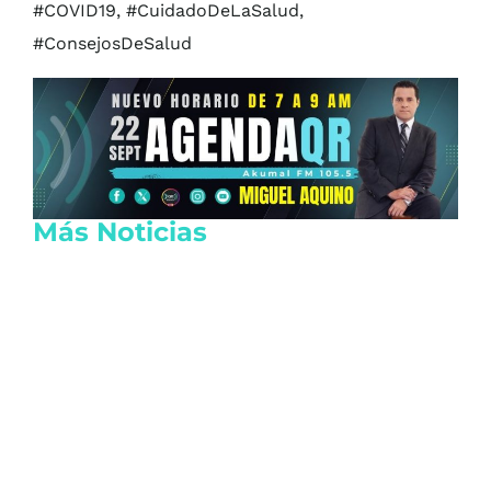
#COVID19, #CuidadoDeLaSalud,
#ConsejosDeSalud
Más Noticias