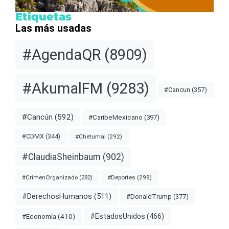
Etiquetas
Las más usadas
#AgendaQR
(8909)
#AkumalFM
(9283)
#Cancun
(357)
#Cancún
(592)
#CaribeMexicano
(397)
#CDMX
(344)
#Chetumal
(292)
#ClaudiaSheinbaum
(902)
#Deportes
(298)
#CrimenOrganizado
(282)
#DerechosHumanos
(511)
#DonaldTrump
(377)
#EstadosUnidos
(466)
#Economía
(410)