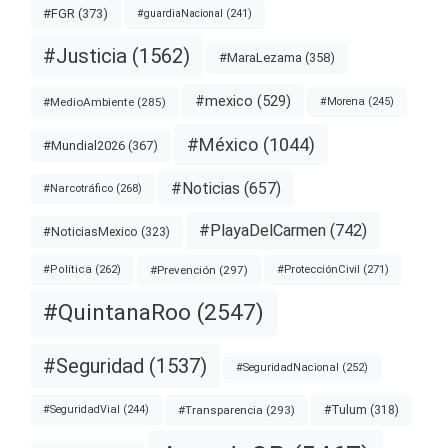
#FGR
(373)
#guardiaNacional
(241)
#Justicia
(1562)
#MaraLezama
(358)
#mexico
(529)
#MedioAmbiente
(285)
#Morena
(245)
#México
(1044)
#Mundial2026
(367)
#Noticias
(657)
#Narcotráfico
(268)
#PlayaDelCarmen
(742)
#NoticiasMexico
(323)
#Prevención
(297)
#ProtecciónCivil
(271)
#Política
(262)
#QuintanaRoo
(2547)
#Seguridad
(1537)
#SeguridadNacional
(252)
#Transparencia
(293)
#Tulum
(318)
#SeguridadVial
(244)