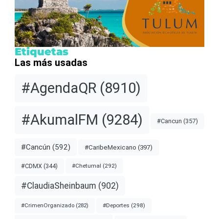
Etiquetas
Las más usadas
#AgendaQR
(8910)
#AkumalFM
(9284)
#Cancun
(357)
#Cancún
(592)
#CaribeMexicano
(397)
#CDMX
(344)
#Chetumal
(292)
#ClaudiaSheinbaum
(902)
#Deportes
(298)
#CrimenOrganizado
(282)