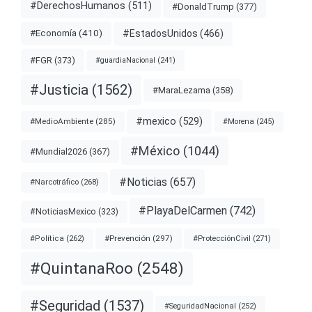
#DerechosHumanos
(511)
#DonaldTrump
(377)
#EstadosUnidos
(466)
#Economía
(410)
#FGR
(373)
#guardiaNacional
(241)
#Justicia
(1562)
#MaraLezama
(358)
#mexico
(529)
#MedioAmbiente
(285)
#Morena
(245)
#México
(1044)
#Mundial2026
(367)
#Noticias
(657)
#Narcotráfico
(268)
#PlayaDelCarmen
(742)
#NoticiasMexico
(323)
#Prevención
(297)
#ProtecciónCivil
(271)
#Política
(262)
#QuintanaRoo
(2548)
#Seguridad
(1537)
#SeguridadNacional
(252)