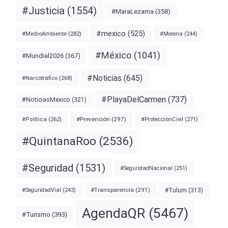
#Justicia
(1554)
#MaraLezama
(358)
#mexico
(525)
#MedioAmbiente
(282)
#Morena
(244)
#México
(1041)
#Mundial2026
(367)
#Noticias
(645)
#Narcotráfico
(268)
#PlayaDelCarmen
(737)
#NoticiasMexico
(321)
#Prevención
(297)
#ProtecciónCivil
(271)
#Política
(262)
#QuintanaRoo
(2536)
#Seguridad
(1531)
#SeguridadNacional
(251)
#Transparencia
(291)
#Tulum
(313)
#SeguridadVial
(243)
AgendaQR
(5467)
#Turismo
(393)