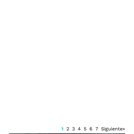
Firma Trump decreto sobre ciudadanía
por nacimiento
1
2
3
4
5
6
7
Siguiente»