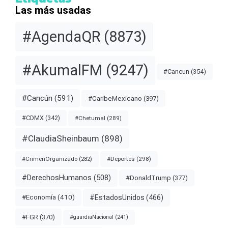
Las más usadas
#AgendaQR
(8873)
#AkumalFM
(9247)
#Cancun
(354)
#Cancún
(591)
#CaribeMexicano
(397)
#CDMX
(342)
#Chetumal
(289)
#ClaudiaSheinbaum
(898)
#Deportes
(298)
#CrimenOrganizado
(282)
#DerechosHumanos
(508)
#DonaldTrump
(377)
#EstadosUnidos
(466)
#Economía
(410)
#FGR
(370)
#guardiaNacional
(241)