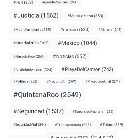
#FGR
(373)
#guardiaNacional
(241)
#Justicia
(1562)
#MaraLezama
(358)
#mexico
(530)
#MedioAmbiente
(285)
#Morena
(245)
#México
(1044)
#Mundial2026
(367)
#Noticias
(657)
#Narcotráfico
(268)
#PlayaDelCarmen
(742)
#NoticiasMexico
(324)
#Prevención
(297)
#ProtecciónCivil
(271)
#Política
(262)
#QuintanaRoo
(2549)
#Seguridad
(1537)
#SeguridadNacional
(252)
#Transparencia
(293)
#Tulum
(319)
#SeguridadVial
(244)