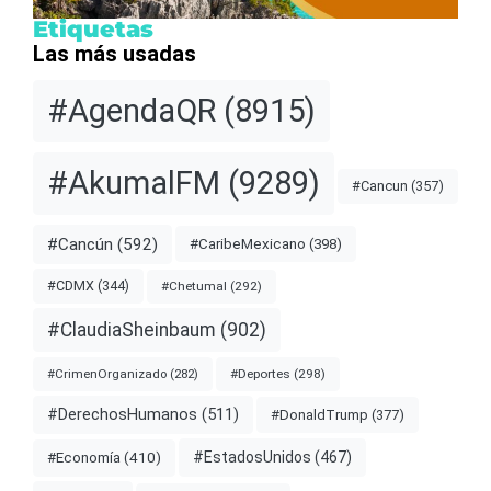
Etiquetas
Las más usadas
#AgendaQR
(8915)
#AkumalFM
(9289)
#Cancun
(357)
#Cancún
(592)
#CaribeMexicano
(398)
#CDMX
(344)
#Chetumal
(292)
#ClaudiaSheinbaum
(902)
#Deportes
(298)
#CrimenOrganizado
(282)
#DerechosHumanos
(511)
#DonaldTrump
(377)
#EstadosUnidos
(467)
#Economía
(410)