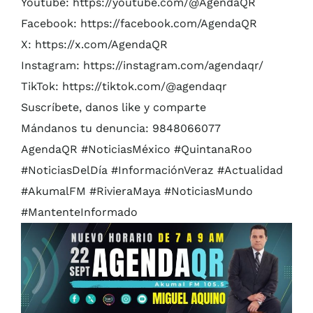
Youtube: https://youtube.com/@AgendaQR
Facebook: https://facebook.com/AgendaQR
X: https://x.com/AgendaQR
Instagram: https://instagram.com/agendaqr/
TikTok: https://tiktok.com/@agendaqr
Suscríbete, danos like y comparte
Mándanos tu denuncia: 9848066077
AgendaQR #NoticiasMéxico #QuintanaRoo
#NoticiasDelDía #InformaciónVeraz #Actualidad
#AkumalFM #RivieraMaya #NoticiasMundo
#MantenteInformado