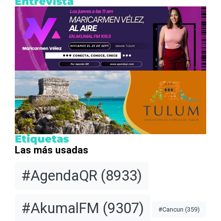
Entrevista
Etiquetas
Las más usadas
#AgendaQR
(8933)
#AkumalFM
(9307)
#Cancun
(359)