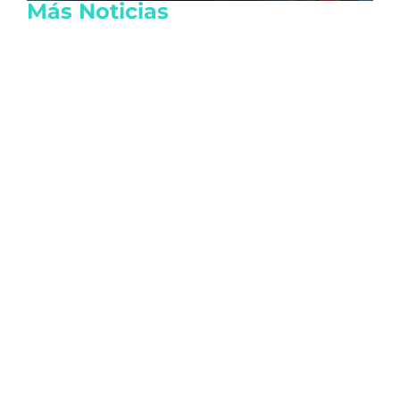
Más Noticias
Atletas quintanarroenses logran 12
medallas en Juegos Centroamericanos
2026