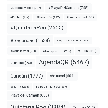
#PlayaDelCarmen
(745)
#NoticiasMexico
(327)
#Prevención
(297)
#ProtecciónCivil
(271)
#Política
(262)
#QuintanaRoo
(2555)
#Seguridad
(1538)
#SeguridadNacional
(252)
#Transparencia
(295)
#Tulum
(319)
#SeguridadVial
(244)
AgendaQR
(5467)
#Turismo
(393)
Cancún
(1777)
chetumal
(601)
cozumel
(293)
Felipe Carrillo Puerto
(237)
Playa del Carmen
(633)
Quintana Roo
(3884)
Tulum
(912)