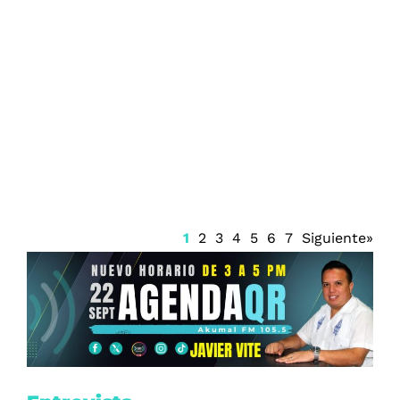
Agresión en la Central de Autobuses de
Xalapa deja un policía herido
1
2
3
4
5
6
7
Siguiente»