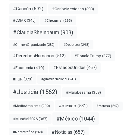
#Cancún
(592)
#CaribeMexicano
(398)
#CDMX
(345)
#Chetumal
(293)
#ClaudiaSheinbaum
(903)
#Deportes
(298)
#CrimenOrganizado
(282)
#DerechosHumanos
(512)
#DonaldTrump
(377)
#EstadosUnidos
(467)
#Economía
(410)
#FGR
(373)
#guardiaNacional
(241)
#Justicia
(1562)
#MaraLezama
(359)
#mexico
(531)
#MedioAmbiente
(290)
#Morena
(247)
#México
(1044)
#Mundial2026
(367)
#Noticias
(657)
#Narcotráfico
(268)