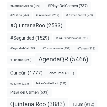
#PlayaDelCarmen
(737)
#NoticiasMexico
(320)
#Prevención
(297)
#ProtecciónCivil
(271)
#Política
(262)
#QuintanaRoo
(2533)
#Seguridad
(1529)
#SeguridadNacional
(251)
#Transparencia
(291)
#Tulum
(312)
#SeguridadVial
(243)
AgendaQR
(5466)
#Turismo
(393)
Cancún
(1777)
chetumal
(601)
cozumel
(293)
Felipe Carrillo Puerto
(237)
Playa del Carmen
(633)
Quintana Roo
(3883)
Tulum
(912)