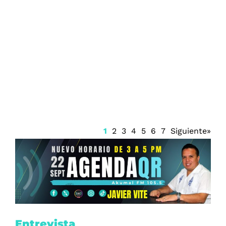
Vinculan a proceso a cuatro personas
por extorsión agravada en Playa del
Carmen
1
2
3
4
5
6
7
Siguiente»
Entrevista