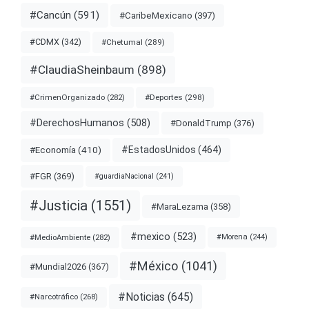
#Cancún
(591)
#CaribeMexicano
(397)
#CDMX
(342)
#Chetumal
(289)
#ClaudiaSheinbaum
(898)
#Deportes
(298)
#CrimenOrganizado
(282)
#DerechosHumanos
(508)
#DonaldTrump
(376)
#EstadosUnidos
(464)
#Economía
(410)
#FGR
(369)
#guardiaNacional
(241)
#Justicia
(1551)
#MaraLezama
(358)
#mexico
(523)
#MedioAmbiente
(282)
#Morena
(244)
#México
(1041)
#Mundial2026
(367)
#Noticias
(645)
#Narcotráfico
(268)