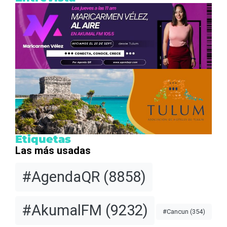
Etiquetas
Las más usadas
#AgendaQR
(8858)
#AkumalFM
(9232)
#Cancun
(354)