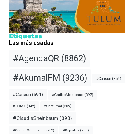
Etiquetas
Las más usadas
#AgendaQR
(8862)
#AkumalFM
(9236)
#Cancun
(354)
#Cancún
(591)
#CaribeMexicano
(397)
#CDMX
(342)
#Chetumal
(289)
#ClaudiaSheinbaum
(898)
#Deportes
(298)
#CrimenOrganizado
(282)