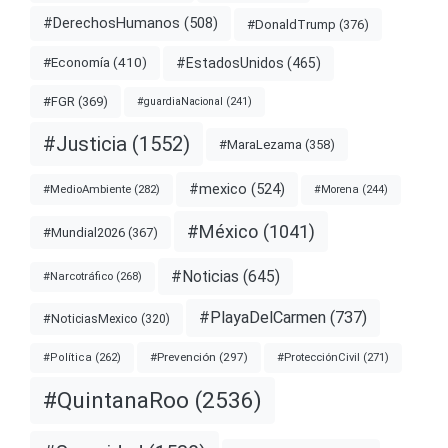
#DerechosHumanos
(508)
#DonaldTrump
(376)
#EstadosUnidos
(465)
#Economía
(410)
#FGR
(369)
#guardiaNacional
(241)
#Justicia
(1552)
#MaraLezama
(358)
#mexico
(524)
#MedioAmbiente
(282)
#Morena
(244)
#México
(1041)
#Mundial2026
(367)
#Noticias
(645)
#Narcotráfico
(268)
#PlayaDelCarmen
(737)
#NoticiasMexico
(320)
#Prevención
(297)
#ProtecciónCivil
(271)
#Política
(262)
#QuintanaRoo
(2536)