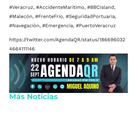
#Veracruz, #AccidenteMarítimo, #BBCIsland,
#Malecón, #FrenteFrío, #SeguridadPortuaria,
#Navegación, #Emergencia, #PuertoVeracruz
https://twitter.com/AgendaQR/status/186696032
4664111146
Más Noticias