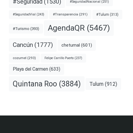
#Seguridad
(1530)
#SeguridadNacional
(251)
#Transparencia
(291)
#Tulum
(313)
#SeguridadVial
(243)
AgendaQR
(5467)
#Turismo
(393)
Cancún
(1777)
chetumal
(601)
cozumel
(293)
Felipe Carrillo Puerto
(237)
Playa del Carmen
(633)
Quintana Roo
(3884)
Tulum
(912)