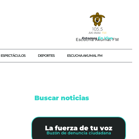
E
n
V
i
v
o
Estamos
Escucha Akumal FM
ESPECTÁCULOS
DEPORTES
ESCUCHA AKUMAL FM
Buscar noticias
La fuerza de tu voz
Buzón de denuncia ciudadana