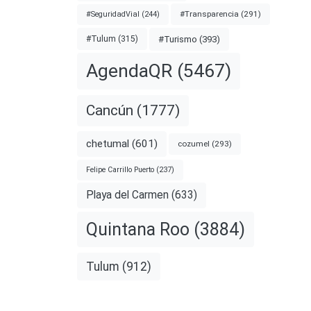
#Transparencia
(291)
#SeguridadVial
(244)
#Turismo
(393)
#Tulum
(315)
AgendaQR
(5467)
Cancún
(1777)
chetumal
(601)
cozumel
(293)
Felipe Carrillo Puerto
(237)
Playa del Carmen
(633)
Quintana Roo
(3884)
Tulum
(912)