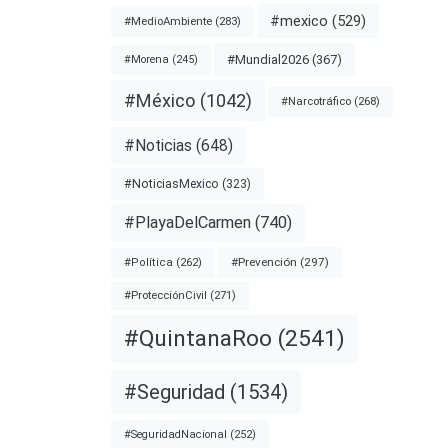
#mexico
(529)
#MedioAmbiente
(283)
#Mundial2026
(367)
#Morena
(245)
#México
(1042)
#Narcotráfico
(268)
#Noticias
(648)
#NoticiasMexico
(323)
#PlayaDelCarmen
(740)
#Prevención
(297)
#Política
(262)
#ProtecciónCivil
(271)
#QuintanaRoo
(2541)
#Seguridad
(1534)
#SeguridadNacional
(252)