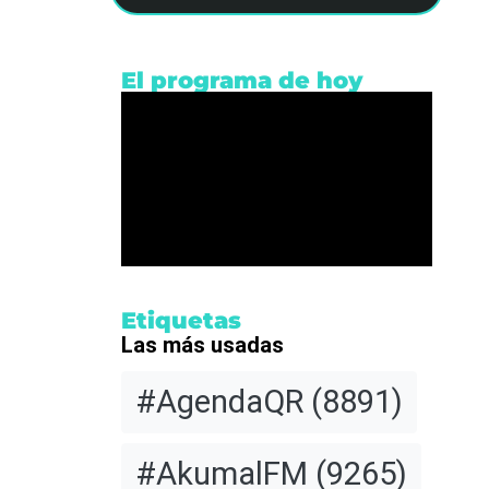
El programa de hoy
Etiquetas
Las más usadas
#AgendaQR
(8891)
#AkumalFM
(9265)