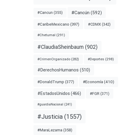
#Cancún
(592)
#Cancun
(355)
#CDMX
(342)
#CaribeMexicano
(397)
#Chetumal
(291)
#ClaudiaSheinbaum
(902)
#Deportes
(298)
#CrimenOrganizado
(282)
#DerechosHumanos
(510)
#Economía
(410)
#DonaldTrump
(377)
#EstadosUnidos
(466)
#FGR
(371)
#guardiaNacional
(241)
#Justicia
(1557)
#MaraLezama
(358)