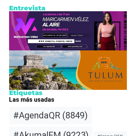
Entrevista
Etiquetas
Las más usadas
#AgendaQR
(8849)
#AkumalFM
(9223)