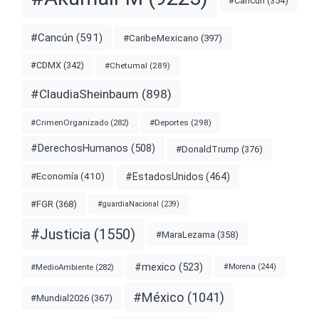
#Cancun
(354)
#Cancún
(591)
#CaribeMexicano
(397)
#CDMX
(342)
#Chetumal
(289)
#ClaudiaSheinbaum
(898)
#Deportes
(298)
#CrimenOrganizado
(282)
#DerechosHumanos
(508)
#DonaldTrump
(376)
#EstadosUnidos
(464)
#Economía
(410)
#FGR
(368)
#guardiaNacional
(239)
#Justicia
(1550)
#MaraLezama
(358)
#mexico
(523)
#MedioAmbiente
(282)
#Morena
(244)
#México
(1041)
#Mundial2026
(367)