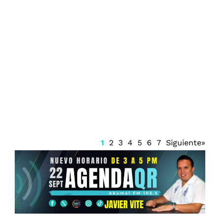
Alerta por reclutamiento de menores en
Jalisco mediante falsas ofertas de
empleo en redes sociales
1
2
3
4
5
6
7
Siguiente»