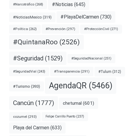
#Noticias
(645)
#Narcotráfico
(268)
#PlayaDelCarmen
(730)
#NoticiasMexico
(319)
#Prevención
(297)
#ProtecciónCivil
(271)
#Política
(262)
#QuintanaRoo
(2526)
#Seguridad
(1529)
#SeguridadNacional
(251)
#Transparencia
(291)
#Tulum
(312)
#SeguridadVial
(243)
AgendaQR
(5466)
#Turismo
(393)
Cancún
(1777)
chetumal
(601)
cozumel
(293)
Felipe Carrillo Puerto
(237)
Playa del Carmen
(633)