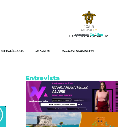
E
n
V
i
v
o
Estamos
Escucha Akumal FM
ESPECTÁCULOS
DEPORTES
ESCUCHA AKUMAL FM
Entrevista