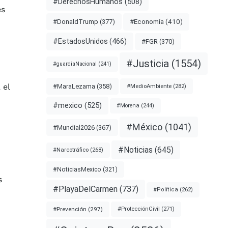
#DerechosHumanos
(508)
es
#Economía
(410)
#DonaldTrump
(377)
#EstadosUnidos
(466)
#FGR
(370)
#Justicia
(1554)
#guardiaNacional
(241)
 el
#MaraLezama
(358)
#MedioAmbiente
(282)
#mexico
(525)
#Morena
(244)
#México
(1041)
#Mundial2026
(367)
#Noticias
(645)
#Narcotráfico
(268)
#NoticiasMexico
(321)
s
#PlayaDelCarmen
(737)
#Política
(262)
I
#Prevención
(297)
#ProtecciónCivil
(271)