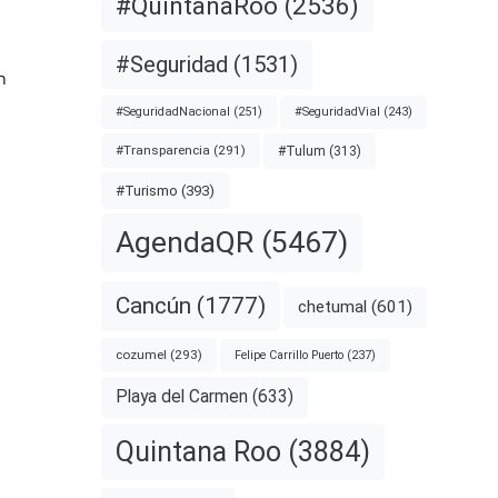
#QuintanaRoo
(2536)
#Seguridad
(1531)
n
#SeguridadNacional
(251)
#SeguridadVial
(243)
#Transparencia
(291)
#Tulum
(313)
#Turismo
(393)
AgendaQR
(5467)
Cancún
(1777)
chetumal
(601)
cozumel
(293)
Felipe Carrillo Puerto
(237)
Playa del Carmen
(633)
Quintana Roo
(3884)