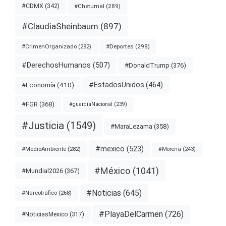
#CDMX
(342)
#Chetumal
(289)
#ClaudiaSheinbaum
(897)
#Deportes
(298)
#CrimenOrganizado
(282)
#DerechosHumanos
(507)
#DonaldTrump
(376)
#EstadosUnidos
(464)
#Economía
(410)
#FGR
(368)
#guardiaNacional
(239)
#Justicia
(1549)
#MaraLezama
(358)
#mexico
(523)
#MedioAmbiente
(282)
#Morena
(243)
#México
(1041)
#Mundial2026
(367)
#Noticias
(645)
#Narcotráfico
(268)
#PlayaDelCarmen
(726)
#NoticiasMexico
(317)