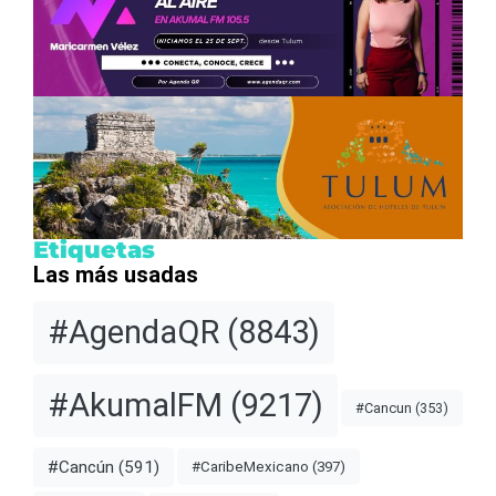
Etiquetas
Las más usadas
#AgendaQR
(8843)
#AkumalFM
(9217)
#Cancun
(353)
#Cancún
(591)
#CaribeMexicano
(397)