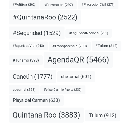
#Prevención
(297)
#ProtecciónCivil
(271)
#Política
(262)
#QuintanaRoo
(2522)
#Seguridad
(1529)
#SeguridadNacional
(251)
#Transparencia
(290)
#Tulum
(312)
#SeguridadVial
(243)
AgendaQR
(5466)
#Turismo
(393)
Cancún
(1777)
chetumal
(601)
cozumel
(293)
Felipe Carrillo Puerto
(237)
Playa del Carmen
(633)
Quintana Roo
(3883)
Tulum
(912)