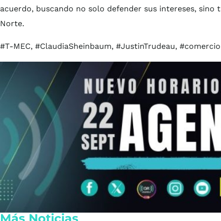
acuerdo, buscando no solo defender sus intereses, sino t
Norte.
#T-MEC, #ClaudiaSheinbaum, #JustinTrudeau, #comercio,
Más Noticias