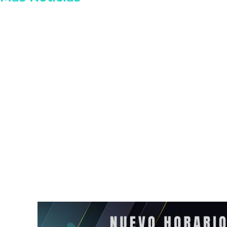
Retiran fuero a alcaldes de
Renueva Isaa
Movimiento Ciudadano en
UAE Team Em
Veracruz
2031