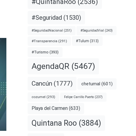
#QuintanaRoo
(2536)
#Seguridad
(1530)
#SeguridadNacional
(251)
#SeguridadVial
(243)
#Transparencia
(291)
#Tulum
(313)
#Turismo
(393)
AgendaQR
(5467)
Cancún
(1777)
chetumal
(601)
cozumel
(293)
Felipe Carrillo Puerto
(237)
Playa del Carmen
(633)
Quintana Roo
(3884)