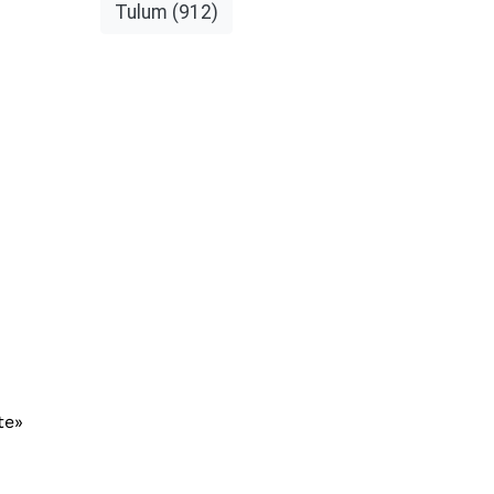
Tulum
(912)
te»