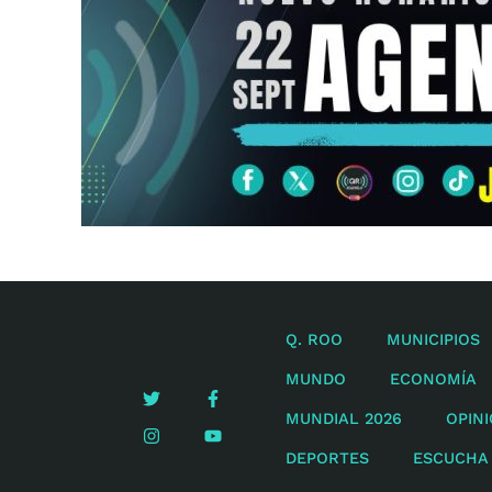
Q. ROO
MUNICIPIOS
MUNDO
ECONOMÍA
MUNDIAL 2026
OPIN
DEPORTES
ESCUCHA