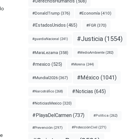
#DerechosHumanos
(508)
do
#Economía
(410)
#DonaldTrump
(376)
#EstadosUnidos
(465)
#FGR
(370)
#Justicia
(1554)
#guardiaNacional
(241)
#MaraLezama
(358)
#MedioAmbiente
(282)
#mexico
(525)
#Morena
(244)
#México
(1041)
#Mundial2026
(367)
#Noticias
(645)
#Narcotráfico
(268)
#NoticiasMexico
(320)
#PlayaDelCarmen
(737)
#Política
(262)
#Prevención
(297)
#ProtecciónCivil
(271)
te