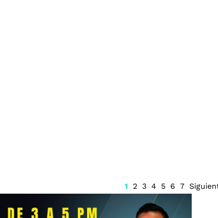
c del Toro con
Exgobernador de Guerrero
irates hasta
ordenó desaparecer
evidencias del caso
Ayotzinapa: FGR
1
2
3
4
5
6
7
Siguien