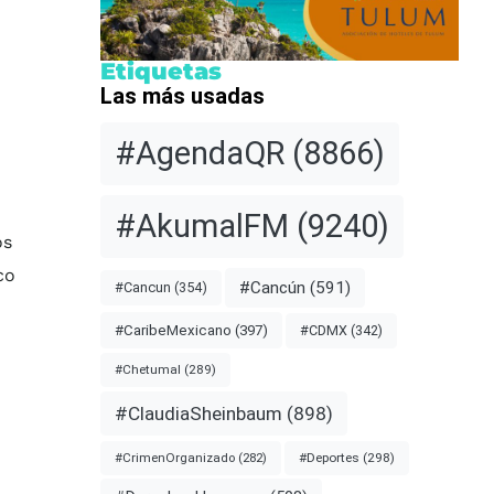
Etiquetas
Las más usadas
#AgendaQR
(8866)
#AkumalFM
(9240)
os
co
#Cancún
(591)
#Cancun
(354)
#CDMX
(342)
#CaribeMexicano
(397)
#Chetumal
(289)
#ClaudiaSheinbaum
(898)
#Deportes
(298)
#CrimenOrganizado
(282)