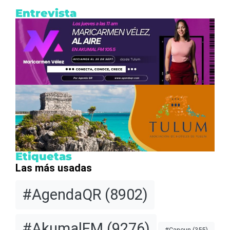
Entrevista
Etiquetas
Las más usadas
#AgendaQR
(8902)
#AkumalFM
(9276)
#Cancun
(355)