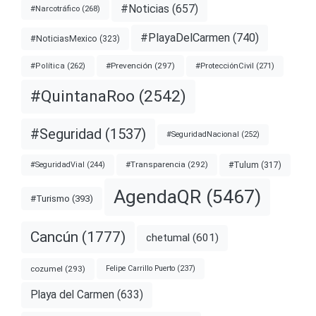
#Noticias
(657)
#Narcotráfico
(268)
#PlayaDelCarmen
(740)
#NoticiasMexico
(323)
#Prevención
(297)
#ProtecciónCivil
(271)
#Política
(262)
#QuintanaRoo
(2542)
#Seguridad
(1537)
#SeguridadNacional
(252)
#Transparencia
(292)
#Tulum
(317)
#SeguridadVial
(244)
AgendaQR
(5467)
#Turismo
(393)
Cancún
(1777)
chetumal
(601)
cozumel
(293)
Felipe Carrillo Puerto
(237)
Playa del Carmen
(633)