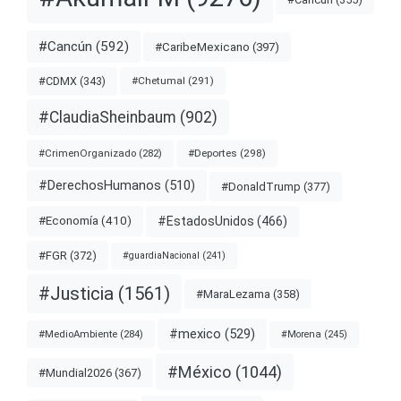
#Cancún
(592)
#CaribeMexicano
(397)
#CDMX
(343)
#Chetumal
(291)
#ClaudiaSheinbaum
(902)
#Deportes
(298)
#CrimenOrganizado
(282)
#DerechosHumanos
(510)
#DonaldTrump
(377)
#EstadosUnidos
(466)
#Economía
(410)
#FGR
(372)
#guardiaNacional
(241)
#Justicia
(1561)
#MaraLezama
(358)
#mexico
(529)
#MedioAmbiente
(284)
#Morena
(245)
#México
(1044)
#Mundial2026
(367)