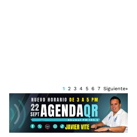
Prisión preventiva para Ángel Aguirre
1
2
3
4
5
6
7
Siguiente»