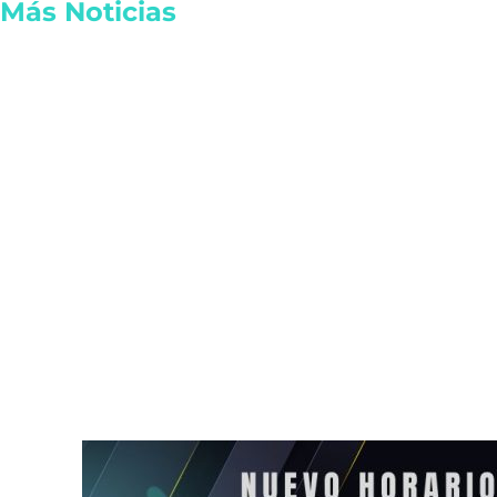
Más Noticias
Reactivan las actividades
Plataforma di
de EE.UU. en Michoacán por
notarías mun
seguridad
Playa del C