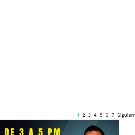
gital vigilará
Prisión preventiva para
icipales en
Ángel Aguirre
armen
1
2
3
4
5
6
7
Siguien