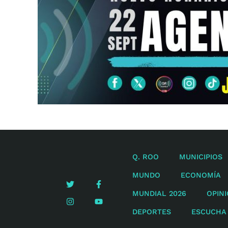
Q. ROO
MUNICIPIOS
MUNDO
ECONOMÍA
MUNDIAL 2026
OPIN
DEPORTES
ESCUCHA