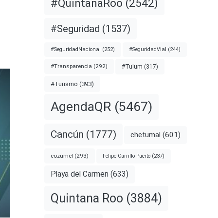
#QuintanaRoo
(2542)
#Seguridad
(1537)
#SeguridadNacional
(252)
#SeguridadVial
(244)
#Transparencia
(292)
#Tulum
(317)
#Turismo
(393)
AgendaQR
(5467)
Cancún
(1777)
chetumal
(601)
cozumel
(293)
Felipe Carrillo Puerto
(237)
Playa del Carmen
(633)
Quintana Roo
(3884)