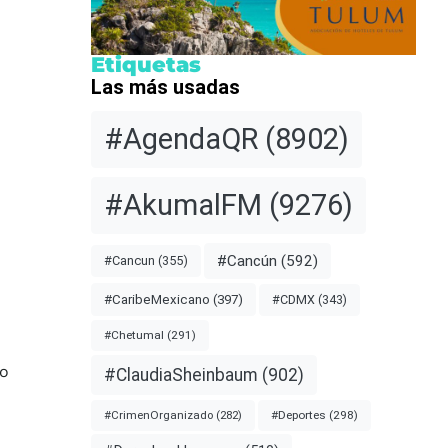
Etiquetas
Las más usadas
#AgendaQR
(8902)
#AkumalFM
(9276)
#Cancún
(592)
#Cancun
(355)
#CDMX
(343)
#CaribeMexicano
(397)
#Chetumal
(291)
no
#ClaudiaSheinbaum
(902)
#Deportes
(298)
#CrimenOrganizado
(282)