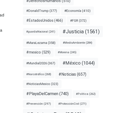
#DerechosHumanos
(510)
#Economía
(410)
#DonaldTrump
(377)
dad
#EstadosUnidos
(466)
#FGR
(372)
da
#Justicia
(1561)
#guardiaNacional
(241)
#MaraLezama
(358)
#MedioAmbiente
(284)
#mexico
(529)
#Morena
(245)
#México
(1044)
#Mundial2026
(367)
#Noticias
(657)
#Narcotráfico
(268)
#NoticiasMexico
(323)
#PlayaDelCarmen
(740)
#Política
(262)
#Prevención
(297)
#ProtecciónCivil
(271)