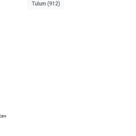
Tulum
(912)
te»