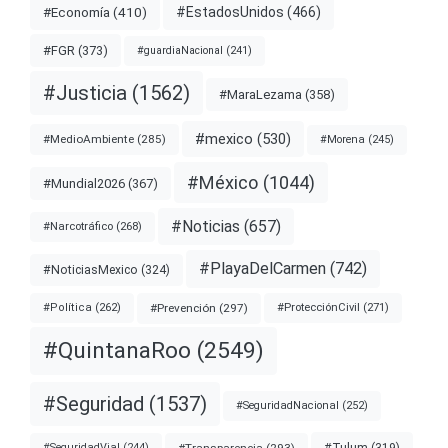
#EstadosUnidos
(466)
#Economía
(410)
#FGR
(373)
#guardiaNacional
(241)
#Justicia
(1562)
#MaraLezama
(358)
#mexico
(530)
#MedioAmbiente
(285)
#Morena
(245)
#México
(1044)
#Mundial2026
(367)
#Noticias
(657)
#Narcotráfico
(268)
#PlayaDelCarmen
(742)
#NoticiasMexico
(324)
#Prevención
(297)
#ProtecciónCivil
(271)
#Política
(262)
#QuintanaRoo
(2549)
#Seguridad
(1537)
#SeguridadNacional
(252)
#Transparencia
(293)
#SeguridadVial
(244)