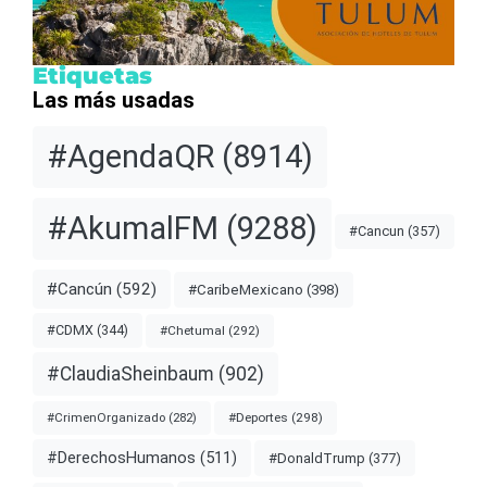
Etiquetas
Las más usadas
#AgendaQR
(8914)
#AkumalFM
(9288)
#Cancun
(357)
#Cancún
(592)
#CaribeMexicano
(398)
#CDMX
(344)
#Chetumal
(292)
#ClaudiaSheinbaum
(902)
#Deportes
(298)
#CrimenOrganizado
(282)
#DerechosHumanos
(511)
#DonaldTrump
(377)