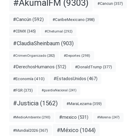
#AkumalFM
(9303)
#Cancun
(357)
#Cancún
(592)
#CaribeMexicano
(398)
#CDMX
(345)
#Chetumal
(292)
#ClaudiaSheinbaum
(903)
#Deportes
(298)
#CrimenOrganizado
(282)
#DerechosHumanos
(512)
#DonaldTrump
(377)
#EstadosUnidos
(467)
#Economía
(410)
#FGR
(373)
#guardiaNacional
(241)
#Justicia
(1562)
#MaraLezama
(359)
#mexico
(531)
#MedioAmbiente
(290)
#Morena
(247)
#México
(1044)
#Mundial2026
(367)