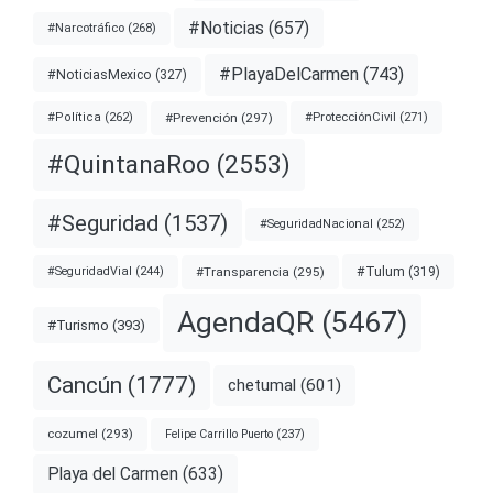
#Noticias
(657)
#Narcotráfico
(268)
#PlayaDelCarmen
(743)
#NoticiasMexico
(327)
#Prevención
(297)
#ProtecciónCivil
(271)
#Política
(262)
#QuintanaRoo
(2553)
#Seguridad
(1537)
#SeguridadNacional
(252)
#Transparencia
(295)
#Tulum
(319)
#SeguridadVial
(244)
AgendaQR
(5467)
#Turismo
(393)
Cancún
(1777)
chetumal
(601)
cozumel
(293)
Felipe Carrillo Puerto
(237)
Playa del Carmen
(633)