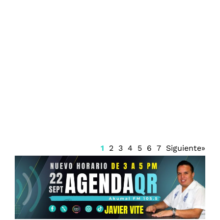
Incrementan las alertas sanitarias por
infecciones bacterianas en estados de la
Costa del Golfo
1
2
3
4
5
6
7
Siguiente»