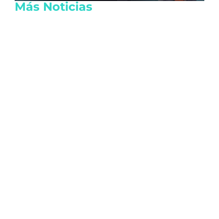
Más Noticias
Ratifican acuerdos para indemnizar al
ejido Sabidos por tierras de la zona
arqueológica de Kohunlich