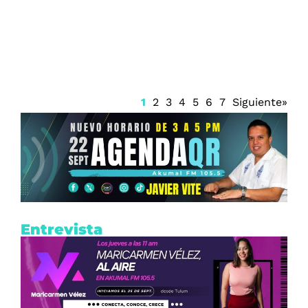
Plataforma digital vigilará notarías
municipales en Playa del Carmen
1
2
3
4
5
6
7
Siguiente»
Entrevista