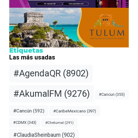
Etiquetas
Las más usadas
#AgendaQR
(8902)
#AkumalFM
(9276)
#Cancun
(355)
#Cancún
(592)
#CaribeMexicano
(397)
#CDMX
(343)
#Chetumal
(291)
#ClaudiaSheinbaum
(902)