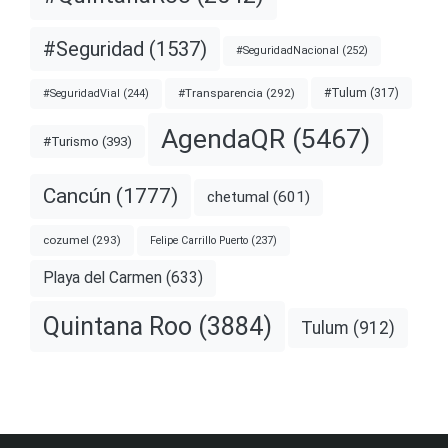
#Seguridad
(1537)
#SeguridadNacional
(252)
#Transparencia
(292)
#Tulum
(317)
#SeguridadVial
(244)
AgendaQR
(5467)
#Turismo
(393)
Cancún
(1777)
chetumal
(601)
cozumel
(293)
Felipe Carrillo Puerto
(237)
Playa del Carmen
(633)
Quintana Roo
(3884)
Tulum
(912)