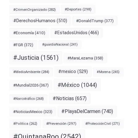
#Deportes
(298)
#CrimenOrganizado
(282)
#DerechosHumanos
(510)
#DonaldTrump
(377)
#EstadosUnidos
(466)
#Economía
(410)
#FGR
(372)
#guardiaNacional
(241)
#Justicia
(1561)
#MaraLezama
(358)
#mexico
(529)
#MedioAmbiente
(284)
#Morena
(245)
#México
(1044)
#Mundial2026
(367)
#Noticias
(657)
#Narcotráfico
(268)
#PlayaDelCarmen
(740)
#NoticiasMexico
(323)
#Prevención
(297)
#ProtecciónCivil
(271)
#Política
(262)
#QuintanaRoo
(2542)