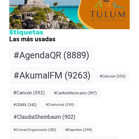
Etiquetas
Las más usadas
#AgendaQR
(8889)
#AkumalFM
(9263)
#Cancun
(355)
#Cancún
(592)
#CaribeMexicano
(397)
#CDMX
(342)
#Chetumal
(290)
#ClaudiaSheinbaum
(902)
#Deportes
(298)
#CrimenOrganizado
(282)