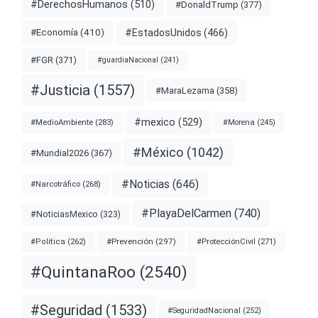
#DerechosHumanos
(510)
#DonaldTrump
(377)
#EstadosUnidos
(466)
#Economía
(410)
#FGR
(371)
#guardiaNacional
(241)
#Justicia
(1557)
#MaraLezama
(358)
#mexico
(529)
#MedioAmbiente
(283)
#Morena
(245)
#México
(1042)
#Mundial2026
(367)
#Noticias
(646)
#Narcotráfico
(268)
#PlayaDelCarmen
(740)
#NoticiasMexico
(323)
#Prevención
(297)
#ProtecciónCivil
(271)
#Política
(262)
#QuintanaRoo
(2540)
#Seguridad
(1533)
#SeguridadNacional
(252)