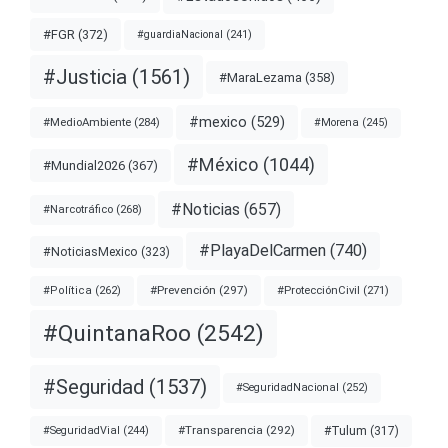
#FGR
(372)
#guardiaNacional
(241)
#Justicia
(1561)
#MaraLezama
(358)
#mexico
(529)
#MedioAmbiente
(284)
#Morena
(245)
#México
(1044)
#Mundial2026
(367)
#Noticias
(657)
#Narcotráfico
(268)
#PlayaDelCarmen
(740)
#NoticiasMexico
(323)
#Prevención
(297)
#ProtecciónCivil
(271)
#Política
(262)
#QuintanaRoo
(2542)
#Seguridad
(1537)
#SeguridadNacional
(252)
#Transparencia
(292)
#Tulum
(317)
#SeguridadVial
(244)