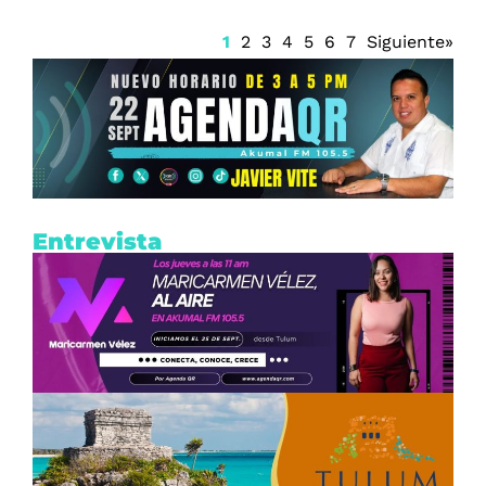
1
2
3
4
5
6
7
Siguiente»
Entrevista