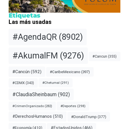
Etiquetas
Las más usadas
#AgendaQR
(8902)
#AkumalFM
(9276)
#Cancun
(355)
#Cancún
(592)
#CaribeMexicano
(397)
#CDMX
(343)
#Chetumal
(291)
#ClaudiaSheinbaum
(902)
#Deportes
(298)
#CrimenOrganizado
(282)
#DerechosHumanos
(510)
#DonaldTrump
(377)
#EstadosUnidos
(466)
#Economía
(410)