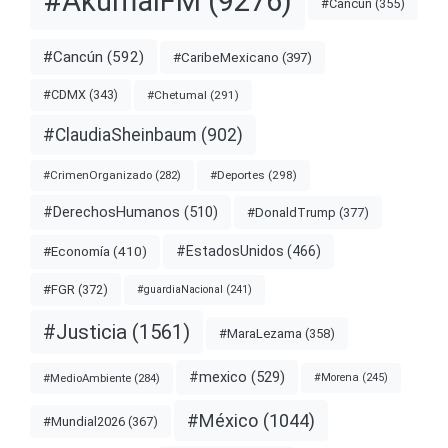
#AkumalFM
(9276)
#Cancun
(355)
#Cancún
(592)
#CaribeMexicano
(397)
#CDMX
(343)
#Chetumal
(291)
#ClaudiaSheinbaum
(902)
#Deportes
(298)
#CrimenOrganizado
(282)
#DerechosHumanos
(510)
#DonaldTrump
(377)
#EstadosUnidos
(466)
#Economía
(410)
#FGR
(372)
#guardiaNacional
(241)
#Justicia
(1561)
#MaraLezama
(358)
#mexico
(529)
#MedioAmbiente
(284)
#Morena
(245)
#México
(1044)
#Mundial2026
(367)