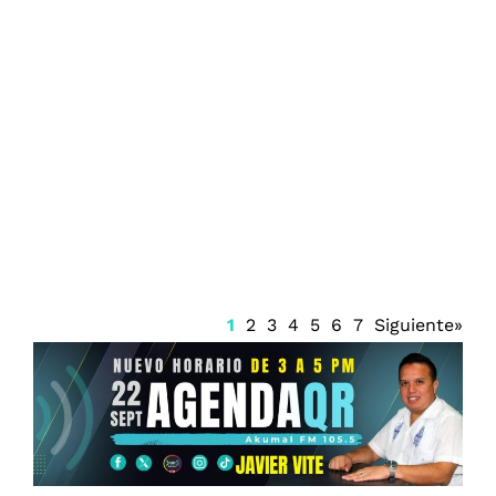
Prisión preventiva para Ángel Aguirre
1
2
3
4
5
6
7
Siguiente»