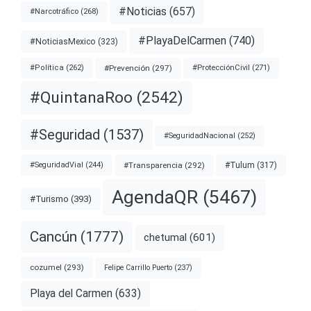
#Noticias
(657)
#Narcotráfico
(268)
#PlayaDelCarmen
(740)
#NoticiasMexico
(323)
#Prevención
(297)
#ProtecciónCivil
(271)
#Política
(262)
#QuintanaRoo
(2542)
#Seguridad
(1537)
#SeguridadNacional
(252)
#Transparencia
(292)
#Tulum
(317)
#SeguridadVial
(244)
AgendaQR
(5467)
#Turismo
(393)
Cancún
(1777)
chetumal
(601)
cozumel
(293)
Felipe Carrillo Puerto
(237)
Playa del Carmen
(633)