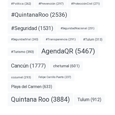
#Prevención
(297)
#ProtecciónCivil
(271)
#Política
(262)
#QuintanaRoo
(2536)
#Seguridad
(1531)
#SeguridadNacional
(251)
#Transparencia
(291)
#Tulum
(313)
#SeguridadVial
(243)
AgendaQR
(5467)
#Turismo
(393)
Cancún
(1777)
chetumal
(601)
cozumel
(293)
Felipe Carrillo Puerto
(237)
Playa del Carmen
(633)
Quintana Roo
(3884)
Tulum
(912)