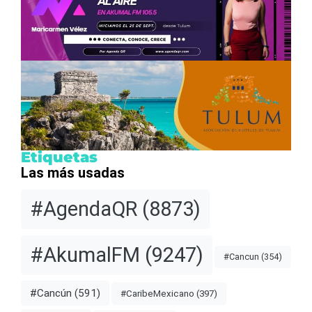
Etiquetas
Las más usadas
#AgendaQR
(8873)
#AkumalFM
(9247)
#Cancun
(354)
#Cancún
(591)
#CaribeMexicano
(397)