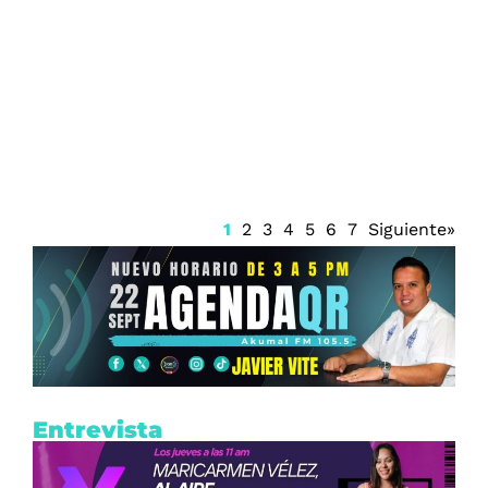
Firma Trump decreto sobre ciudadanía
por nacimiento
1
2
3
4
5
6
7
Siguiente»
Entrevista