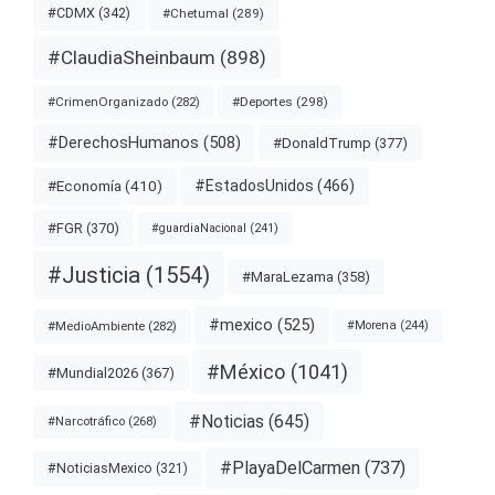
#CDMX
(342)
#Chetumal
(289)
#ClaudiaSheinbaum
(898)
#Deportes
(298)
#CrimenOrganizado
(282)
#DerechosHumanos
(508)
#DonaldTrump
(377)
#EstadosUnidos
(466)
#Economía
(410)
#FGR
(370)
#guardiaNacional
(241)
#Justicia
(1554)
#MaraLezama
(358)
#mexico
(525)
#MedioAmbiente
(282)
#Morena
(244)
#México
(1041)
#Mundial2026
(367)
#Noticias
(645)
#Narcotráfico
(268)
#PlayaDelCarmen
(737)
#NoticiasMexico
(321)