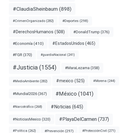
#ClaudiaSheinbaum
(898)
#Deportes
(298)
#CrimenOrganizado
(282)
#DerechosHumanos
(508)
#DonaldTrump
(376)
#EstadosUnidos
(465)
#Economía
(410)
#FGR
(370)
#guardiaNacional
(241)
#Justicia
(1554)
#MaraLezama
(358)
#mexico
(525)
#MedioAmbiente
(282)
#Morena
(244)
#México
(1041)
#Mundial2026
(367)
#Noticias
(645)
#Narcotráfico
(268)
#PlayaDelCarmen
(737)
#NoticiasMexico
(320)
#Prevención
(297)
#ProtecciónCivil
(271)
#Política
(262)