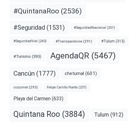
#QuintanaRoo
(2536)
#Seguridad
(1531)
#SeguridadNacional
(251)
#Transparencia
(291)
#Tulum
(313)
#SeguridadVial
(243)
AgendaQR
(5467)
#Turismo
(393)
Cancún
(1777)
chetumal
(601)
cozumel
(293)
Felipe Carrillo Puerto
(237)
Playa del Carmen
(633)
Quintana Roo
(3884)
Tulum
(912)