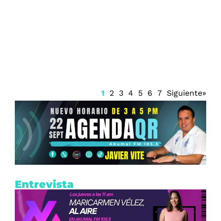
Renueva Isaac del Toro con UAE Team
Emirates hasta 2031
1
2
3
4
5
6
7
Siguiente»
Entrevista