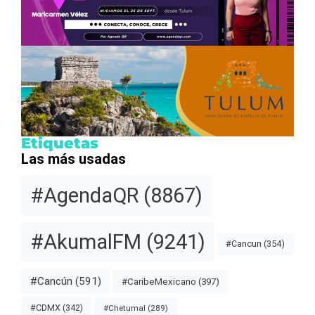
Etiquetas
Las más usadas
#AgendaQR
(8867)
#AkumalFM
(9241)
#Cancun
(354)
#Cancún
(591)
#CaribeMexicano
(397)
#CDMX
(342)
#Chetumal
(289)