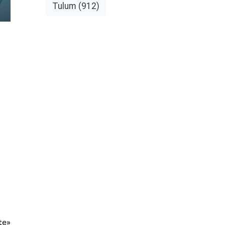
Tulum
(912)
te»