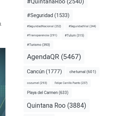
#QuintanaRoo
(2540)
#Seguridad
(1533)
l
#SeguridadNacional
(252)
#SeguridadVial
(244)
#Transparencia
(291)
#Tulum
(315)
#Turismo
(393)
AgendaQR
(5467)
Cancún
(1777)
chetumal
(601)
cozumel
(293)
Felipe Carrillo Puerto
(237)
Playa del Carmen
(633)
Quintana Roo
(3884)