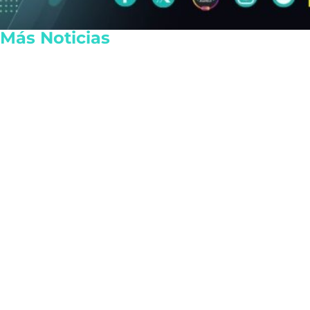
Más Noticias
Autoridades intensifican los
Consternaci
retenes de motocicletas en
asesinato d
Cancún para sancionar
82 años en P
irregularidades
pesos