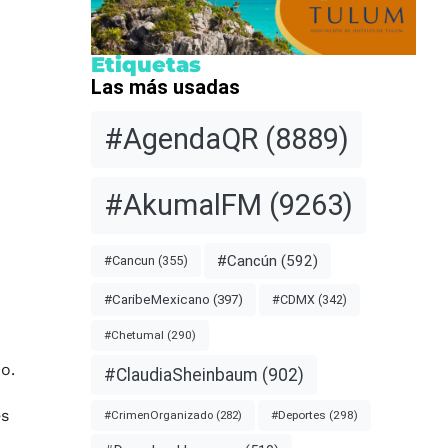
Etiquetas
Las más usadas
#AgendaQR
(8889)
#AkumalFM
(9263)
#Cancún
(592)
#Cancun
(355)
#CDMX
(342)
#CaribeMexicano
(397)
#Chetumal
(290)
o.
#ClaudiaSheinbaum
(902)
es
#Deportes
(298)
#CrimenOrganizado
(282)