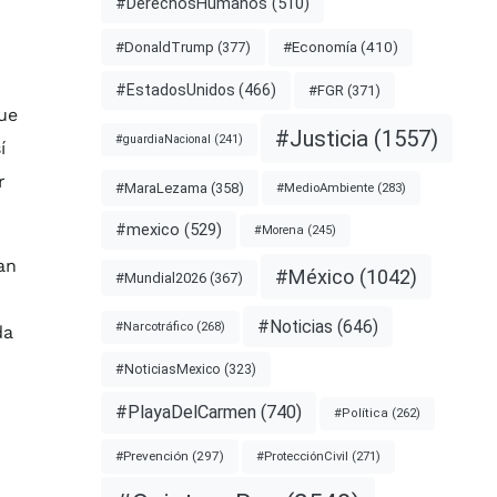
#DerechosHumanos
(510)
#Economía
(410)
#DonaldTrump
(377)
#EstadosUnidos
(466)
#FGR
(371)
ue
#Justicia
(1557)
#guardiaNacional
(241)
í
r
#MaraLezama
(358)
#MedioAmbiente
(283)
#mexico
(529)
#Morena
(245)
an
#México
(1042)
#Mundial2026
(367)
#Noticias
(646)
#Narcotráfico
(268)
da
#NoticiasMexico
(323)
#PlayaDelCarmen
(740)
#Política
(262)
#Prevención
(297)
#ProtecciónCivil
(271)