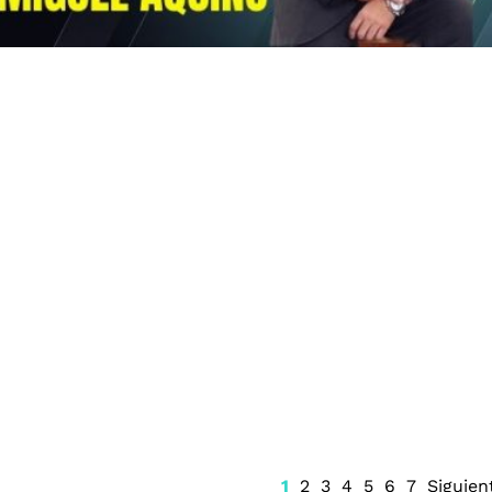
ón por
Salinas Pliego hace
e vendedora de
invitación a Luis Cárdenas
uebla, por 90
tras su salida de MVS
1
2
3
4
5
6
7
Siguien