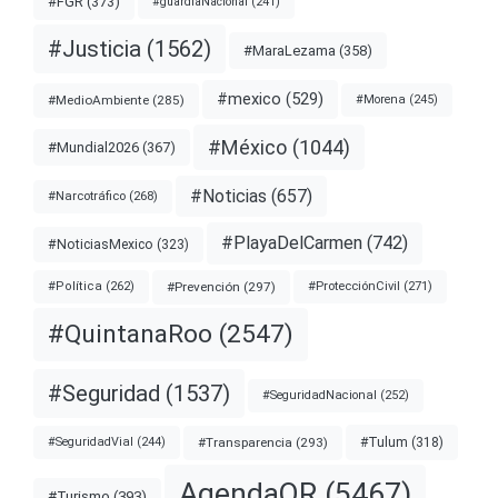
#FGR
(373)
#guardiaNacional
(241)
#Justicia
(1562)
#MaraLezama
(358)
#mexico
(529)
#MedioAmbiente
(285)
#Morena
(245)
#México
(1044)
#Mundial2026
(367)
#Noticias
(657)
#Narcotráfico
(268)
#PlayaDelCarmen
(742)
#NoticiasMexico
(323)
#Prevención
(297)
#ProtecciónCivil
(271)
#Política
(262)
#QuintanaRoo
(2547)
#Seguridad
(1537)
#SeguridadNacional
(252)
#Transparencia
(293)
#Tulum
(318)
#SeguridadVial
(244)
AgendaQR
(5467)
#Turismo
(393)