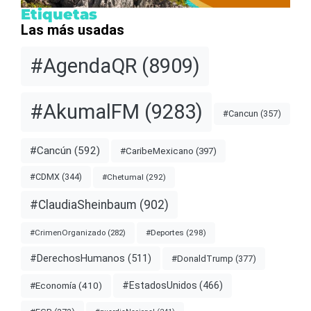
Etiquetas
Las más usadas
#AgendaQR
(8909)
#AkumalFM
(9283)
#Cancun
(357)
#Cancún
(592)
#CaribeMexicano
(397)
#CDMX
(344)
#Chetumal
(292)
#ClaudiaSheinbaum
(902)
#Deportes
(298)
#CrimenOrganizado
(282)
#DerechosHumanos
(511)
#DonaldTrump
(377)
#EstadosUnidos
(466)
#Economía
(410)