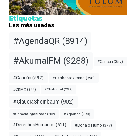
Etiquetas
Las más usadas
#AgendaQR
(8914)
#AkumalFM
(9288)
#Cancun
(357)
#Cancún
(592)
#CaribeMexicano
(398)
#CDMX
(344)
#Chetumal
(292)
#ClaudiaSheinbaum
(902)
#Deportes
(298)
#CrimenOrganizado
(282)
#DerechosHumanos
(511)
#DonaldTrump
(377)