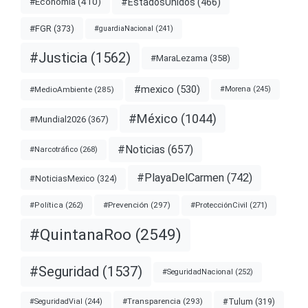
#EstadosUnidos
(466)
#Economía
(410)
#FGR
(373)
#guardiaNacional
(241)
#Justicia
(1562)
#MaraLezama
(358)
#mexico
(530)
#MedioAmbiente
(285)
#Morena
(245)
#México
(1044)
#Mundial2026
(367)
#Noticias
(657)
#Narcotráfico
(268)
#PlayaDelCarmen
(742)
#NoticiasMexico
(324)
#Prevención
(297)
#ProtecciónCivil
(271)
#Política
(262)
#QuintanaRoo
(2549)
#Seguridad
(1537)
#SeguridadNacional
(252)
#Transparencia
(293)
#Tulum
(319)
#SeguridadVial
(244)