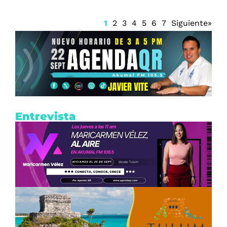
1
2
3
4
5
6
7
Siguiente»
Entrevista