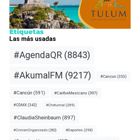
Etiquetas
Las más usadas
#AgendaQR
(8843)
#AkumalFM
(9217)
#Cancun
(353)
#Cancún
(591)
#CaribeMexicano
(397)
#CDMX
(342)
#Chetumal
(289)
#ClaudiaSheinbaum
(897)
#Deportes
(298)
#CrimenOrganizado
(282)