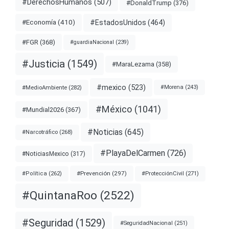
#DerechosHumanos
(507)
#DonaldTrump
(376)
#EstadosUnidos
(464)
#Economía
(410)
#FGR
(368)
#guardiaNacional
(239)
#Justicia
(1549)
#MaraLezama
(358)
#mexico
(523)
#MedioAmbiente
(282)
#Morena
(243)
#México
(1041)
#Mundial2026
(367)
#Noticias
(645)
#Narcotráfico
(268)
#PlayaDelCarmen
(726)
#NoticiasMexico
(317)
#Prevención
(297)
#ProtecciónCivil
(271)
#Política
(262)
#QuintanaRoo
(2522)
#Seguridad
(1529)
#SeguridadNacional
(251)