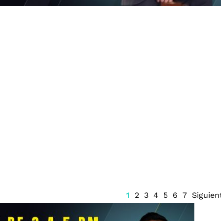
gital vigilará
Prisión preventiva para
icipales en
Ángel Aguirre
armen
1
2
3
4
5
6
7
Siguien