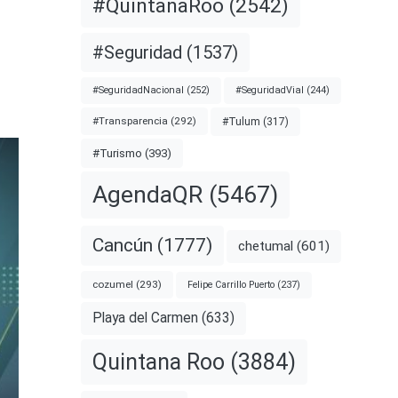
#QuintanaRoo
(2542)
#Seguridad
(1537)
#SeguridadNacional
(252)
#SeguridadVial
(244)
#Transparencia
(292)
#Tulum
(317)
#Turismo
(393)
AgendaQR
(5467)
Cancún
(1777)
chetumal
(601)
cozumel
(293)
Felipe Carrillo Puerto
(237)
Playa del Carmen
(633)
Quintana Roo
(3884)