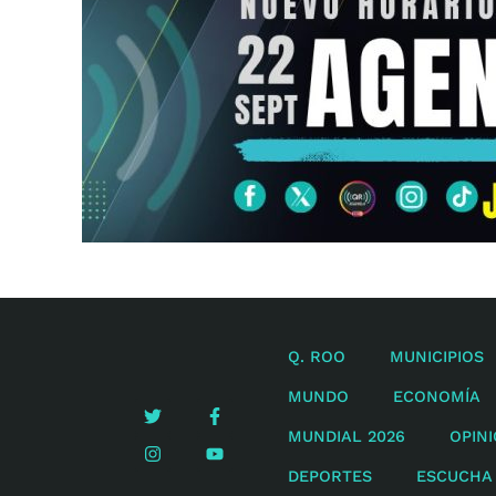
Q. ROO
MUNICIPIOS
MUNDO
ECONOMÍA
MUNDIAL 2026
OPIN
DEPORTES
ESCUCHA