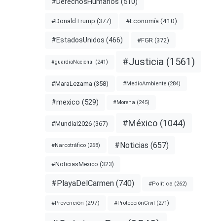
#DerechosHumanos
(510)
#Economía
(410)
#DonaldTrump
(377)
#EstadosUnidos
(466)
#FGR
(372)
#Justicia
(1561)
#guardiaNacional
(241)
#MaraLezama
(358)
#MedioAmbiente
(284)
#mexico
(529)
#Morena
(245)
#México
(1044)
#Mundial2026
(367)
#Noticias
(657)
#Narcotráfico
(268)
#NoticiasMexico
(323)
#PlayaDelCarmen
(740)
#Política
(262)
#Prevención
(297)
#ProtecciónCivil
(271)