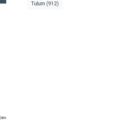
Tulum
(912)
te»