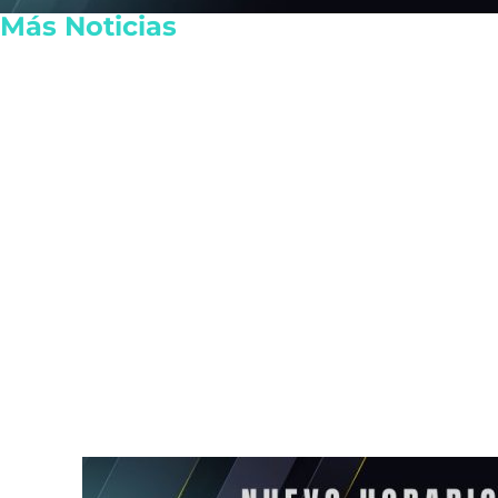
Más Noticias
Reactivan las actividades
Plataforma di
de EE.UU. en Michoacán por
notarías mun
seguridad
Playa del C