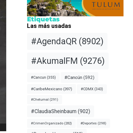
Etiquetas
Las más usadas
#AgendaQR
(8902)
#AkumalFM
(9276)
#Cancún
(592)
#Cancun
(355)
#CDMX
(343)
#CaribeMexicano
(397)
#Chetumal
(291)
#ClaudiaSheinbaum
(902)
#Deportes
(298)
#CrimenOrganizado
(282)