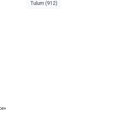
Tulum
(912)
te»