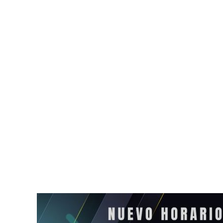
Descartan brote de
Anuncian nu
ciclosporiasis en el país
aéreas en T