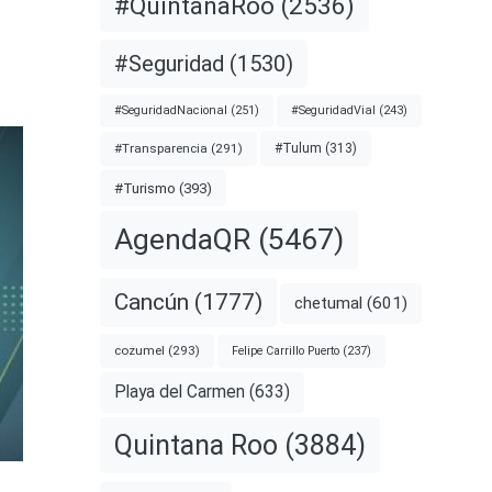
#QuintanaRoo
(2536)
#Seguridad
(1530)
#SeguridadNacional
(251)
#SeguridadVial
(243)
#Transparencia
(291)
#Tulum
(313)
#Turismo
(393)
AgendaQR
(5467)
Cancún
(1777)
chetumal
(601)
cozumel
(293)
Felipe Carrillo Puerto
(237)
Playa del Carmen
(633)
Quintana Roo
(3884)