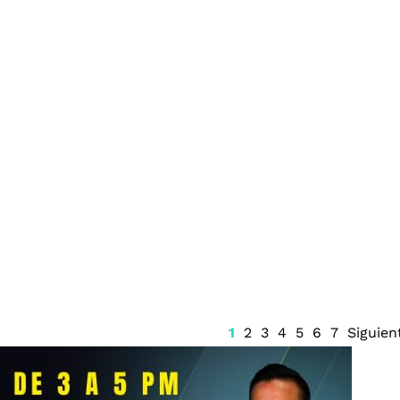
evas rutas
La FGE revela millonaria
ulum
extorsión en Michoacán
vinculada al homicidio de
Carlos Manzo
1
2
3
4
5
6
7
Siguien