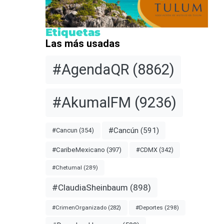
Etiquetas
Las más usadas
#AgendaQR
(8862)
#AkumalFM
(9236)
#Cancún
(591)
#Cancun
(354)
#CDMX
(342)
#CaribeMexicano
(397)
#Chetumal
(289)
#ClaudiaSheinbaum
(898)
#Deportes
(298)
#CrimenOrganizado
(282)