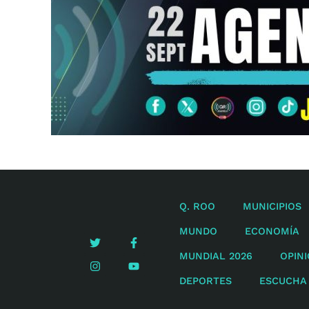
Q. ROO
MUNICIPIOS
MUNDO
ECONOMÍA
MUNDIAL 2026
OPIN
DEPORTES
ESCUCHA