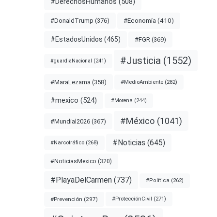
#DerechosHumanos
(508)
#Economía
(410)
#DonaldTrump
(376)
#EstadosUnidos
(465)
#FGR
(369)
#Justicia
(1552)
#guardiaNacional
(241)
#MaraLezama
(358)
#MedioAmbiente
(282)
#mexico
(524)
#Morena
(244)
#México
(1041)
#Mundial2026
(367)
#Noticias
(645)
#Narcotráfico
(268)
#NoticiasMexico
(320)
#PlayaDelCarmen
(737)
#Política
(262)
#Prevención
(297)
#ProtecciónCivil
(271)