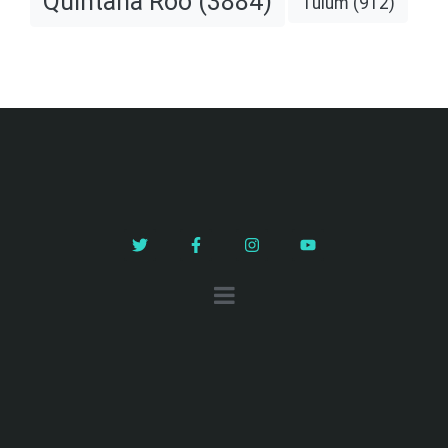
Quintana Roo
(3884)
Tulum
(912)