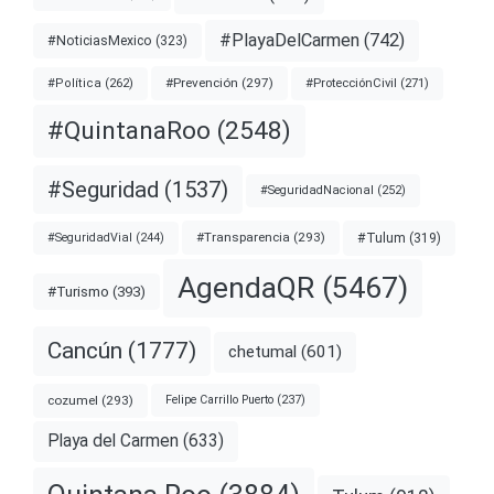
#PlayaDelCarmen
(742)
#NoticiasMexico
(323)
#Prevención
(297)
#ProtecciónCivil
(271)
#Política
(262)
#QuintanaRoo
(2548)
#Seguridad
(1537)
#SeguridadNacional
(252)
#Transparencia
(293)
#Tulum
(319)
#SeguridadVial
(244)
AgendaQR
(5467)
#Turismo
(393)
Cancún
(1777)
chetumal
(601)
cozumel
(293)
Felipe Carrillo Puerto
(237)
Playa del Carmen
(633)