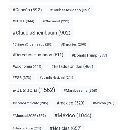
#Cancún
(592)
#CaribeMexicano
(397)
#CDMX
(344)
#Chetumal
(292)
#ClaudiaSheinbaum
(902)
#Deportes
(298)
#CrimenOrganizado
(282)
#DerechosHumanos
(511)
#DonaldTrump
(377)
#EstadosUnidos
(466)
#Economía
(410)
#FGR
(373)
#guardiaNacional
(241)
#Justicia
(1562)
#MaraLezama
(358)
#mexico
(529)
#MedioAmbiente
(285)
#Morena
(245)
#México
(1044)
#Mundial2026
(367)
#Noticias
(657)
#Narcotráfico
(268)