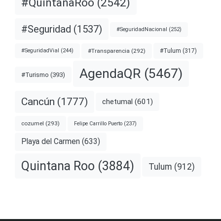
#QuintanaRoo
(2542)
#Seguridad
(1537)
#SeguridadNacional
(252)
#Transparencia
(292)
#Tulum
(317)
#SeguridadVial
(244)
AgendaQR
(5467)
#Turismo
(393)
Cancún
(1777)
chetumal
(601)
cozumel
(293)
Felipe Carrillo Puerto
(237)
Playa del Carmen
(633)
Quintana Roo
(3884)
Tulum
(912)