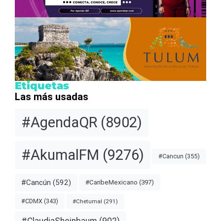
Etiquetas
Las más usadas
#AgendaQR
(8902)
#AkumalFM
(9276)
#Cancun
(355)
#Cancún
(592)
#CaribeMexicano
(397)
#CDMX
(343)
#Chetumal
(291)
#ClaudiaSheinbaum
(902)