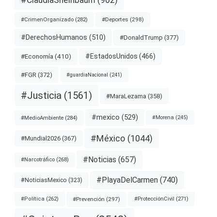
#Deportes
(298)
#CrimenOrganizado
(282)
#DerechosHumanos
(510)
#DonaldTrump
(377)
#EstadosUnidos
(466)
#Economía
(410)
#FGR
(372)
#guardiaNacional
(241)
#Justicia
(1561)
#MaraLezama
(358)
#mexico
(529)
#MedioAmbiente
(284)
#Morena
(245)
#México
(1044)
#Mundial2026
(367)
#Noticias
(657)
#Narcotráfico
(268)
#PlayaDelCarmen
(740)
#NoticiasMexico
(323)
#Prevención
(297)
#ProtecciónCivil
(271)
#Política
(262)