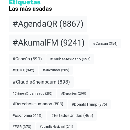
Etiquetas
Las más usadas
#AgendaQR
(8867)
#AkumalFM
(9241)
#Cancun
(354)
#Cancún
(591)
#CaribeMexicano
(397)
#CDMX
(342)
#Chetumal
(289)
#ClaudiaSheinbaum
(898)
#Deportes
(298)
#CrimenOrganizado
(282)
#DerechosHumanos
(508)
#DonaldTrump
(376)
#EstadosUnidos
(465)
#Economía
(410)
#FGR
(370)
#guardiaNacional
(241)