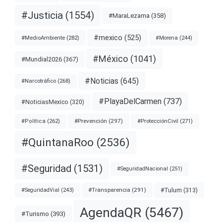
#Justicia
(1554)
#MaraLezama
(358)
#mexico
(525)
#MedioAmbiente
(282)
#Morena
(244)
#México
(1041)
#Mundial2026
(367)
#Noticias
(645)
#Narcotráfico
(268)
#PlayaDelCarmen
(737)
#NoticiasMexico
(320)
#Prevención
(297)
#ProtecciónCivil
(271)
#Política
(262)
#QuintanaRoo
(2536)
#Seguridad
(1531)
#SeguridadNacional
(251)
#Transparencia
(291)
#Tulum
(313)
#SeguridadVial
(243)
AgendaQR
(5467)
#Turismo
(393)