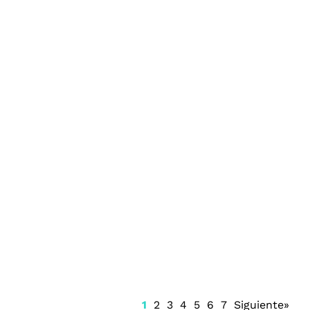
Renueva Isaac del Toro con UAE Team
Emirates hasta 2031
1
2
3
4
5
6
7
Siguiente»