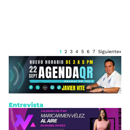
Encabeza la FGE las quejas ante la
CDHEQROO en Playa del Carmen
1
2
3
4
5
6
7
Siguiente»
Entrevista