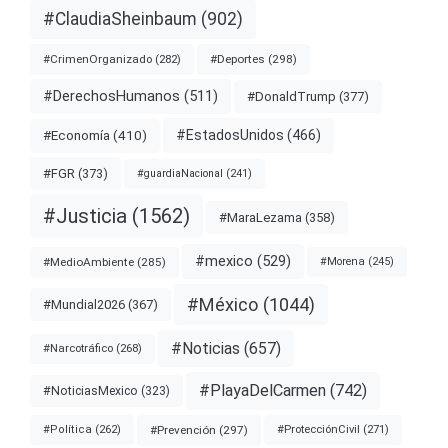
#ClaudiaSheinbaum
(902)
#Deportes
(298)
#CrimenOrganizado
(282)
#DerechosHumanos
(511)
#DonaldTrump
(377)
#EstadosUnidos
(466)
#Economía
(410)
#FGR
(373)
#guardiaNacional
(241)
#Justicia
(1562)
#MaraLezama
(358)
#mexico
(529)
#MedioAmbiente
(285)
#Morena
(245)
#México
(1044)
#Mundial2026
(367)
#Noticias
(657)
#Narcotráfico
(268)
#PlayaDelCarmen
(742)
#NoticiasMexico
(323)
#Prevención
(297)
#ProtecciónCivil
(271)
#Política
(262)