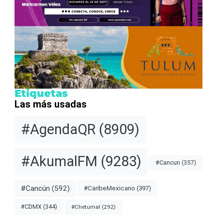
Etiquetas
Las más usadas
#AgendaQR
(8909)
#AkumalFM
(9283)
#Cancun
(357)
#Cancún
(592)
#CaribeMexicano
(397)
#CDMX
(344)
#Chetumal
(292)