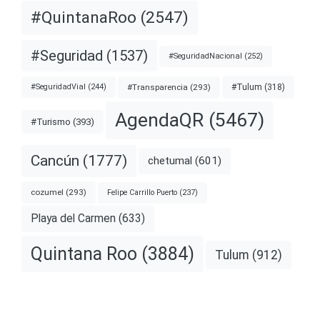
#QuintanaRoo
(2547)
#Seguridad
(1537)
#SeguridadNacional
(252)
#Transparencia
(293)
#Tulum
(318)
#SeguridadVial
(244)
AgendaQR
(5467)
#Turismo
(393)
Cancún
(1777)
chetumal
(601)
cozumel
(293)
Felipe Carrillo Puerto
(237)
Playa del Carmen
(633)
Quintana Roo
(3884)
Tulum
(912)