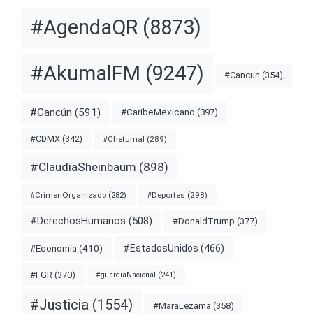
#AgendaQR
(8873)
#AkumalFM
(9247)
#Cancun
(354)
#Cancún
(591)
#CaribeMexicano
(397)
#CDMX
(342)
#Chetumal
(289)
#ClaudiaSheinbaum
(898)
#Deportes
(298)
#CrimenOrganizado
(282)
#DerechosHumanos
(508)
#DonaldTrump
(377)
#EstadosUnidos
(466)
#Economía
(410)
#FGR
(370)
#guardiaNacional
(241)
#Justicia
(1554)
#MaraLezama
(358)