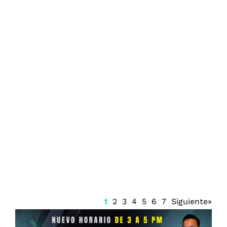
Firma Trump decreto sobre ciudadanía
por nacimiento
1
2
3
4
5
6
7
Siguiente»