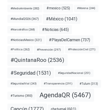
#mexico
(525)
#MedioAmbiente
(282)
#Morena
(244)
#México
(1041)
#Mundial2026
(367)
#Noticias
(645)
#Narcotráfico
(268)
#PlayaDelCarmen
(737)
#NoticiasMexico
(321)
#Prevención
(297)
#ProtecciónCivil
(271)
#Política
(262)
#QuintanaRoo
(2536)
#Seguridad
(1531)
#SeguridadNacional
(251)
#Transparencia
(291)
#Tulum
(313)
#SeguridadVial
(243)
AgendaQR
(5467)
#Turismo
(393)
Cancún
(1777)
chetumal
(601)