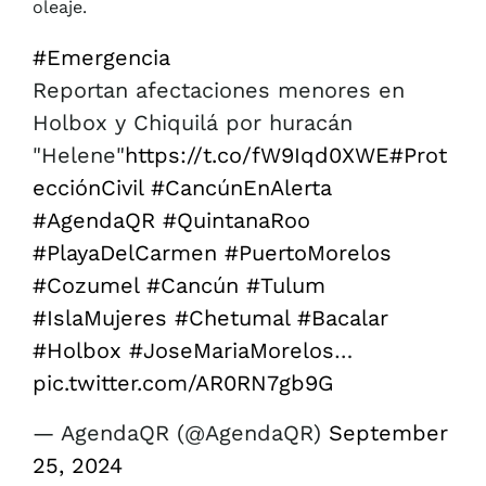
oleaje.
#Emergencia
Reportan afectaciones menores en
Holbox y Chiquilá por huracán
"Helene"
https://t.co/fW9Iqd0XWE
#Prot
ecciónCivil
#CancúnEnAlerta
#AgendaQR
#QuintanaRoo
#PlayaDelCarmen
#PuertoMorelos
#Cozumel
#Cancún
#Tulum
#IslaMujeres
#Chetumal
#Bacalar
#Holbox
#JoseMariaMorelos
…
pic.twitter.com/AR0RN7gb9G
— AgendaQR (@AgendaQR)
September
25, 2024