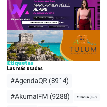
Etiquetas
Las más usadas
#AgendaQR
(8914)
#AkumalFM
(9288)
#Cancun
(357)