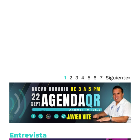
Operativo de búsqueda en Yucatán tras
la caída de un pescador al mar en
Dzilam de Bravo
1
2
3
4
5
6
7
Siguiente»
Entrevista