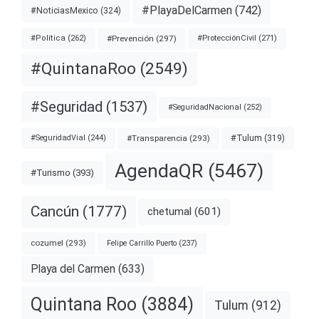
#PlayaDelCarmen
(742)
#NoticiasMexico
(324)
#Prevención
(297)
#ProtecciónCivil
(271)
#Política
(262)
#QuintanaRoo
(2549)
#Seguridad
(1537)
#SeguridadNacional
(252)
#Transparencia
(293)
#Tulum
(319)
#SeguridadVial
(244)
AgendaQR
(5467)
#Turismo
(393)
Cancún
(1777)
chetumal
(601)
cozumel
(293)
Felipe Carrillo Puerto
(237)
Playa del Carmen
(633)
Quintana Roo
(3884)
Tulum
(912)