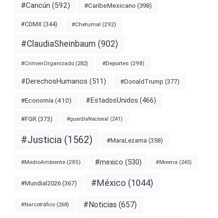
#Cancún
(592)
#CaribeMexicano
(398)
#CDMX
(344)
#Chetumal
(292)
#ClaudiaSheinbaum
(902)
#Deportes
(298)
#CrimenOrganizado
(282)
#DerechosHumanos
(511)
#DonaldTrump
(377)
#EstadosUnidos
(466)
#Economía
(410)
#FGR
(373)
#guardiaNacional
(241)
#Justicia
(1562)
#MaraLezama
(358)
#mexico
(530)
#MedioAmbiente
(285)
#Morena
(245)
#México
(1044)
#Mundial2026
(367)
#Noticias
(657)
#Narcotráfico
(268)