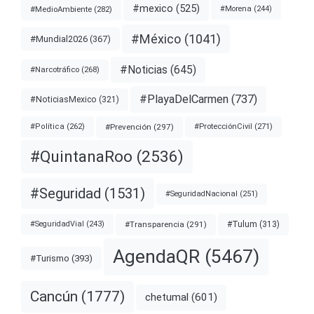
#mexico
(525)
#MedioAmbiente
(282)
#Morena
(244)
#México
(1041)
#Mundial2026
(367)
#Noticias
(645)
#Narcotráfico
(268)
#PlayaDelCarmen
(737)
#NoticiasMexico
(321)
#Prevención
(297)
#ProtecciónCivil
(271)
#Política
(262)
#QuintanaRoo
(2536)
#Seguridad
(1531)
#SeguridadNacional
(251)
#Transparencia
(291)
#Tulum
(313)
#SeguridadVial
(243)
AgendaQR
(5467)
#Turismo
(393)
Cancún
(1777)
chetumal
(601)