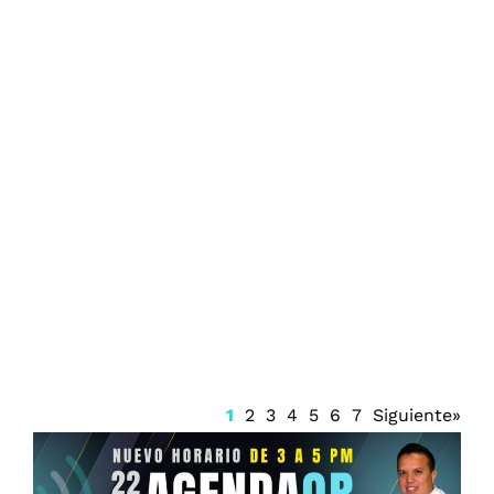
Firma Trump decreto sobre ciudadanía
por nacimiento
1
2
3
4
5
6
7
Siguiente»