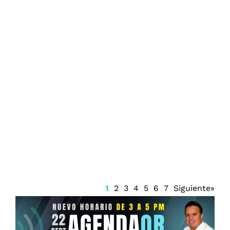
Prisión preventiva para Ángel Aguirre
1
2
3
4
5
6
7
Siguiente»