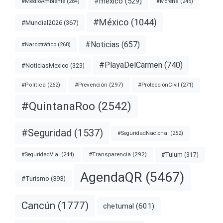
#mexico
(529)
#MedioAmbiente
(284)
#Morena
(245)
#México
(1044)
#Mundial2026
(367)
#Noticias
(657)
#Narcotráfico
(268)
#PlayaDelCarmen
(740)
#NoticiasMexico
(323)
#Prevención
(297)
#ProtecciónCivil
(271)
#Política
(262)
#QuintanaRoo
(2542)
#Seguridad
(1537)
#SeguridadNacional
(252)
#Transparencia
(292)
#Tulum
(317)
#SeguridadVial
(244)
AgendaQR
(5467)
#Turismo
(393)
Cancún
(1777)
chetumal
(601)