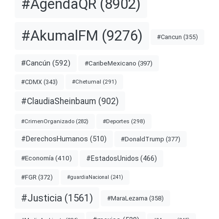
#AgendaQR
(8902)
#AkumalFM
(9276)
#Cancun
(355)
#Cancún
(592)
#CaribeMexicano
(397)
#CDMX
(343)
#Chetumal
(291)
#ClaudiaSheinbaum
(902)
#Deportes
(298)
#CrimenOrganizado
(282)
#DerechosHumanos
(510)
#DonaldTrump
(377)
#EstadosUnidos
(466)
#Economía
(410)
#FGR
(372)
#guardiaNacional
(241)
#Justicia
(1561)
#MaraLezama
(358)