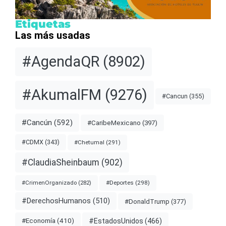
Etiquetas
Las más usadas
#AgendaQR
(8902)
#AkumalFM
(9276)
#Cancun
(355)
#Cancún
(592)
#CaribeMexicano
(397)
#CDMX
(343)
#Chetumal
(291)
#ClaudiaSheinbaum
(902)
#Deportes
(298)
#CrimenOrganizado
(282)
#DerechosHumanos
(510)
#DonaldTrump
(377)
#EstadosUnidos
(466)
#Economía
(410)