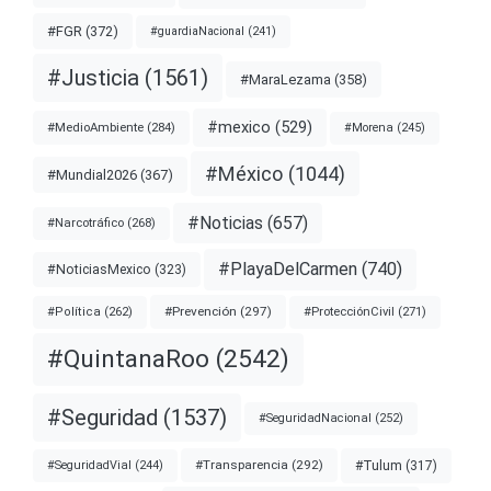
#FGR
(372)
#guardiaNacional
(241)
#Justicia
(1561)
#MaraLezama
(358)
#mexico
(529)
#MedioAmbiente
(284)
#Morena
(245)
#México
(1044)
#Mundial2026
(367)
#Noticias
(657)
#Narcotráfico
(268)
#PlayaDelCarmen
(740)
#NoticiasMexico
(323)
#Prevención
(297)
#ProtecciónCivil
(271)
#Política
(262)
#QuintanaRoo
(2542)
#Seguridad
(1537)
#SeguridadNacional
(252)
#Transparencia
(292)
#Tulum
(317)
#SeguridadVial
(244)