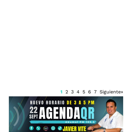
Grupo Brisas en México recibe distintivo
ESR 2026 y premio de equidad laboral
por su gestión hotelera
1
2
3
4
5
6
7
Siguiente»