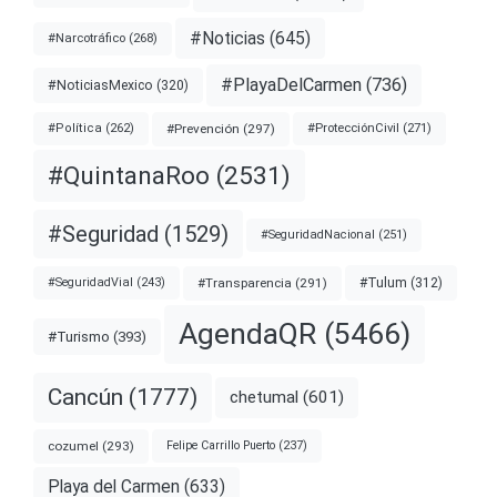
#Noticias
(645)
#Narcotráfico
(268)
#PlayaDelCarmen
(736)
#NoticiasMexico
(320)
#Prevención
(297)
#ProtecciónCivil
(271)
#Política
(262)
#QuintanaRoo
(2531)
#Seguridad
(1529)
#SeguridadNacional
(251)
#Transparencia
(291)
#Tulum
(312)
#SeguridadVial
(243)
AgendaQR
(5466)
#Turismo
(393)
Cancún
(1777)
chetumal
(601)
cozumel
(293)
Felipe Carrillo Puerto
(237)
Playa del Carmen
(633)