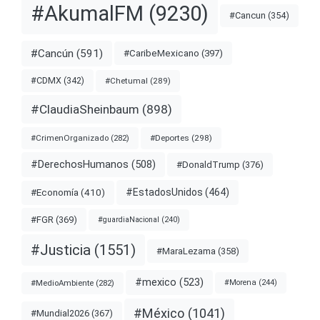
#AkumalFM
(9230)
#Cancun
(354)
#Cancún
(591)
#CaribeMexicano
(397)
#CDMX
(342)
#Chetumal
(289)
#ClaudiaSheinbaum
(898)
#Deportes
(298)
#CrimenOrganizado
(282)
#DerechosHumanos
(508)
#DonaldTrump
(376)
#EstadosUnidos
(464)
#Economía
(410)
#FGR
(369)
#guardiaNacional
(240)
#Justicia
(1551)
#MaraLezama
(358)
#mexico
(523)
#MedioAmbiente
(282)
#Morena
(244)
#México
(1041)
#Mundial2026
(367)