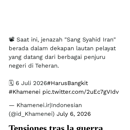
📽️ Saat ini, jenazah "Sang Syahid Iran"
berada dalam dekapan lautan pelayat
yang datang dari berbagai penjuru
negeri di Teheran.
🗓️ 6 Juli 2026
#HarusBangkit
#Khamenei
pic.twitter.com/2uEc7gVIdv
— Khamenei.ir|Indonesian
(@id_Khamenei)
July 6, 2026
Tensiones tras la guerra