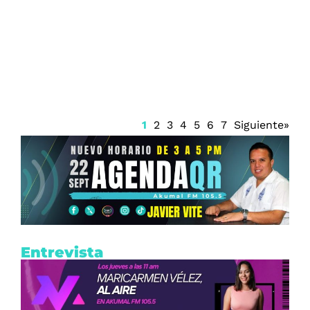
Firma Trump decreto sobre ciudadanía
por nacimiento
1
2
3
4
5
6
7
Siguiente»
Entrevista