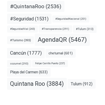
#QuintanaRoo
(2536)
#Seguridad
(1531)
#SeguridadNacional
(251)
#Transparencia
(291)
#Tulum
(313)
#SeguridadVial
(243)
AgendaQR
(5467)
#Turismo
(393)
Cancún
(1777)
chetumal
(601)
cozumel
(293)
Felipe Carrillo Puerto
(237)
Playa del Carmen
(633)
Quintana Roo
(3884)
Tulum
(912)