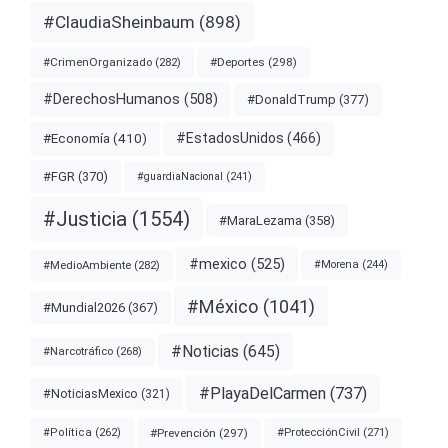
#ClaudiaSheinbaum
(898)
#Deportes
(298)
#CrimenOrganizado
(282)
#DerechosHumanos
(508)
#DonaldTrump
(377)
#EstadosUnidos
(466)
#Economía
(410)
#FGR
(370)
#guardiaNacional
(241)
#Justicia
(1554)
#MaraLezama
(358)
#mexico
(525)
#MedioAmbiente
(282)
#Morena
(244)
#México
(1041)
#Mundial2026
(367)
#Noticias
(645)
#Narcotráfico
(268)
#PlayaDelCarmen
(737)
#NoticiasMexico
(321)
#Prevención
(297)
#ProtecciónCivil
(271)
#Política
(262)