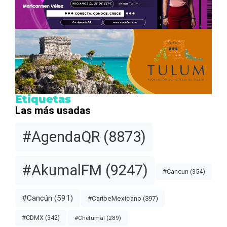
Etiquetas
Las más usadas
#AgendaQR
(8873)
#AkumalFM
(9247)
#Cancun
(354)
#Cancún
(591)
#CaribeMexicano
(397)
#CDMX
(342)
#Chetumal
(289)