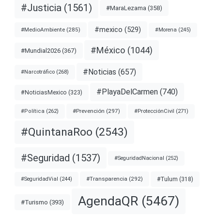
#Justicia
(1561)
#MaraLezama
(358)
#mexico
(529)
#MedioAmbiente
(285)
#Morena
(245)
#México
(1044)
#Mundial2026
(367)
#Noticias
(657)
#Narcotráfico
(268)
#PlayaDelCarmen
(740)
#NoticiasMexico
(323)
#Prevención
(297)
#ProtecciónCivil
(271)
#Política
(262)
#QuintanaRoo
(2543)
#Seguridad
(1537)
#SeguridadNacional
(252)
#Transparencia
(292)
#Tulum
(318)
#SeguridadVial
(244)
AgendaQR
(5467)
#Turismo
(393)