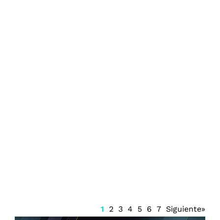
Pronóstico del clima en Quintana Roo:
lluvias y bochorno hoy 8 de agosto
1
2
3
4
5
6
7
Siguiente»