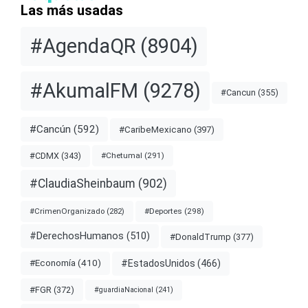
Las más usadas
#AgendaQR
(8904)
#AkumalFM
(9278)
#Cancun
(355)
#Cancún
(592)
#CaribeMexicano
(397)
#CDMX
(343)
#Chetumal
(291)
#ClaudiaSheinbaum
(902)
#Deportes
(298)
#CrimenOrganizado
(282)
#DerechosHumanos
(510)
#DonaldTrump
(377)
#EstadosUnidos
(466)
#Economía
(410)
#FGR
(372)
#guardiaNacional
(241)