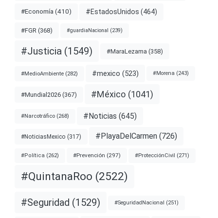
#EstadosUnidos
(464)
#Economía
(410)
#FGR
(368)
#guardiaNacional
(239)
#Justicia
(1549)
#MaraLezama
(358)
#mexico
(523)
#MedioAmbiente
(282)
#Morena
(243)
#México
(1041)
#Mundial2026
(367)
#Noticias
(645)
#Narcotráfico
(268)
#PlayaDelCarmen
(726)
#NoticiasMexico
(317)
#Prevención
(297)
#ProtecciónCivil
(271)
#Política
(262)
#QuintanaRoo
(2522)
#Seguridad
(1529)
#SeguridadNacional
(251)