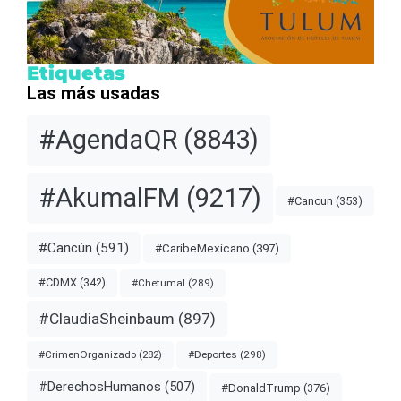
Etiquetas
Las más usadas
#AgendaQR
(8843)
#AkumalFM
(9217)
#Cancun
(353)
#Cancún
(591)
#CaribeMexicano
(397)
#CDMX
(342)
#Chetumal
(289)
#ClaudiaSheinbaum
(897)
#Deportes
(298)
#CrimenOrganizado
(282)
#DerechosHumanos
(507)
#DonaldTrump
(376)