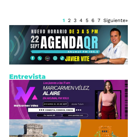
1
2
3
4
5
6
7
Siguiente»
Entrevista