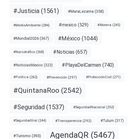
#Justicia
(1561)
#MaraLezama
(358)
#mexico
(529)
#MedioAmbiente
(284)
#Morena
(245)
#México
(1044)
#Mundial2026
(367)
#Noticias
(657)
#Narcotráfico
(268)
#PlayaDelCarmen
(740)
#NoticiasMexico
(323)
#Prevención
(297)
#ProtecciónCivil
(271)
#Política
(262)
#QuintanaRoo
(2542)
#Seguridad
(1537)
#SeguridadNacional
(252)
#Transparencia
(292)
#Tulum
(317)
#SeguridadVial
(244)
AgendaQR
(5467)
#Turismo
(393)