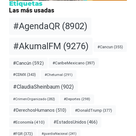
Etiquetas
Las más usadas
#AgendaQR
(8902)
#AkumalFM
(9276)
#Cancun
(355)
#Cancún
(592)
#CaribeMexicano
(397)
#CDMX
(343)
#Chetumal
(291)
#ClaudiaSheinbaum
(902)
#Deportes
(298)
#CrimenOrganizado
(282)
#DerechosHumanos
(510)
#DonaldTrump
(377)
#EstadosUnidos
(466)
#Economía
(410)
#FGR
(372)
#guardiaNacional
(241)