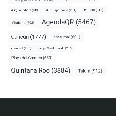
#Transparencia
(291)
#Tulum
(315)
#SeguridadVial
(243)
AgendaQR
(5467)
#Turismo
(393)
Cancún
(1777)
chetumal
(601)
cozumel
(293)
Felipe Carrillo Puerto
(237)
Playa del Carmen
(633)
Quintana Roo
(3884)
Tulum
(912)