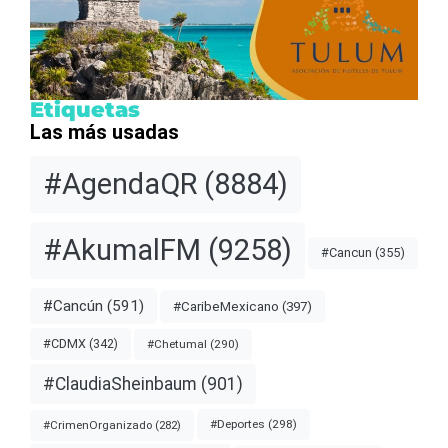
Etiquetas
Las más usadas
#AgendaQR
(8884)
#AkumalFM
(9258)
#Cancun
(355)
#Cancún
(591)
#CaribeMexicano
(397)
#CDMX
(342)
#Chetumal
(290)
#ClaudiaSheinbaum
(901)
#Deportes
(298)
#CrimenOrganizado
(282)