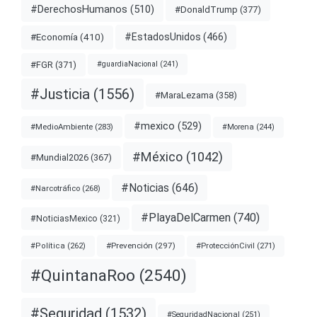
#DerechosHumanos
(510)
#DonaldTrump
(377)
#EstadosUnidos
(466)
#Economía
(410)
#FGR
(371)
#guardiaNacional
(241)
#Justicia
(1556)
#MaraLezama
(358)
#mexico
(529)
#MedioAmbiente
(283)
#Morena
(244)
#México
(1042)
#Mundial2026
(367)
#Noticias
(646)
#Narcotráfico
(268)
#PlayaDelCarmen
(740)
#NoticiasMexico
(321)
#Prevención
(297)
#ProtecciónCivil
(271)
#Política
(262)
#QuintanaRoo
(2540)
#Seguridad
(1532)
#SeguridadNacional
(251)