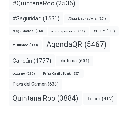
#QuintanaRoo
(2536)
#Seguridad
(1531)
#SeguridadNacional
(251)
#Transparencia
(291)
#Tulum
(313)
#SeguridadVial
(243)
AgendaQR
(5467)
#Turismo
(393)
Cancún
(1777)
chetumal
(601)
cozumel
(293)
Felipe Carrillo Puerto
(237)
Playa del Carmen
(633)
Quintana Roo
(3884)
Tulum
(912)