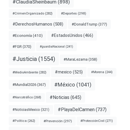
#ClaudiaSheinbaum
(898)
#Deportes
(298)
#CrimenOrganizado
(282)
#DerechosHumanos
(508)
#DonaldTrump
(377)
#EstadosUnidos
(466)
#Economía
(410)
#FGR
(370)
#guardiaNacional
(241)
#Justicia
(1554)
#MaraLezama
(358)
#mexico
(525)
#MedioAmbiente
(282)
#Morena
(244)
#México
(1041)
#Mundial2026
(367)
#Noticias
(645)
#Narcotráfico
(268)
#PlayaDelCarmen
(737)
#NoticiasMexico
(321)
#Prevención
(297)
#ProtecciónCivil
(271)
#Política
(262)