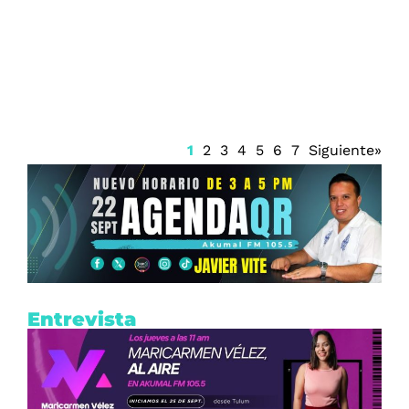
Firma Trump decreto sobre ciudadanía
por nacimiento
1
2
3
4
5
6
7
Siguiente»
Entrevista