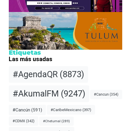
Etiquetas
Las más usadas
#AgendaQR
(8873)
#AkumalFM
(9247)
#Cancun
(354)
#Cancún
(591)
#CaribeMexicano
(397)
#CDMX
(342)
#Chetumal
(289)