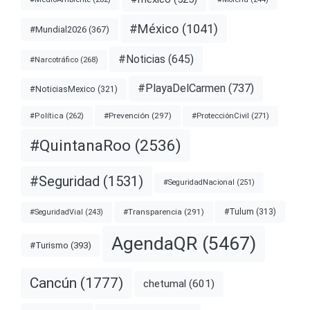
#México
(1041)
#Mundial2026
(367)
#Noticias
(645)
#Narcotráfico
(268)
#PlayaDelCarmen
(737)
#NoticiasMexico
(321)
#Prevención
(297)
#ProtecciónCivil
(271)
#Política
(262)
#QuintanaRoo
(2536)
#Seguridad
(1531)
#SeguridadNacional
(251)
#Transparencia
(291)
#Tulum
(313)
#SeguridadVial
(243)
AgendaQR
(5467)
#Turismo
(393)
Cancún
(1777)
chetumal
(601)