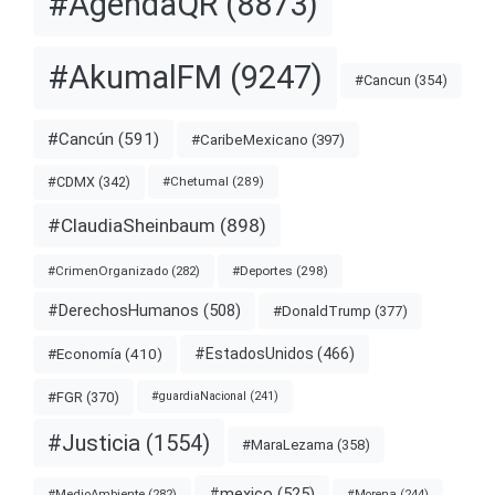
#AgendaQR
(8873)
#AkumalFM
(9247)
#Cancun
(354)
#Cancún
(591)
#CaribeMexicano
(397)
#CDMX
(342)
#Chetumal
(289)
#ClaudiaSheinbaum
(898)
#Deportes
(298)
#CrimenOrganizado
(282)
#DerechosHumanos
(508)
#DonaldTrump
(377)
#EstadosUnidos
(466)
#Economía
(410)
#FGR
(370)
#guardiaNacional
(241)
#Justicia
(1554)
#MaraLezama
(358)
#mexico
(525)
#MedioAmbiente
(282)
#Morena
(244)