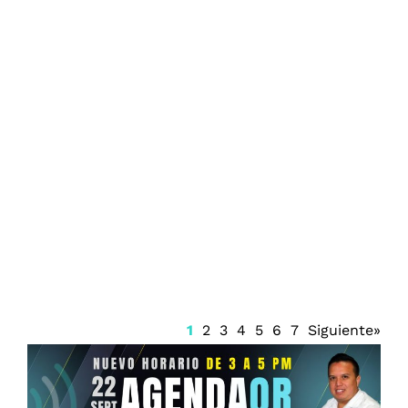
Firma Trump decreto sobre ciudadanía
por nacimiento
1
2
3
4
5
6
7
Siguiente»