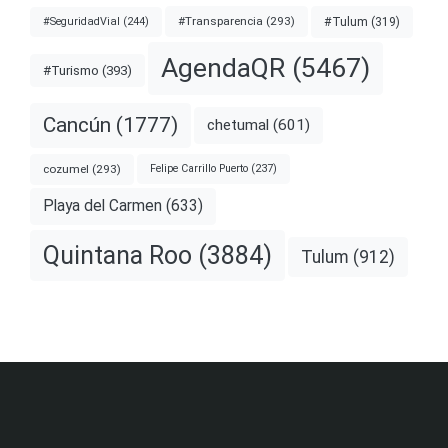
#Transparencia
(293)
#Tulum
(319)
#SeguridadVial
(244)
AgendaQR
(5467)
#Turismo
(393)
Cancún
(1777)
chetumal
(601)
cozumel
(293)
Felipe Carrillo Puerto
(237)
Playa del Carmen
(633)
Quintana Roo
(3884)
Tulum
(912)