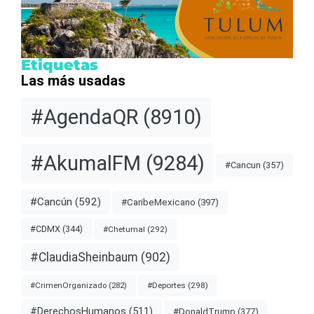
Etiquetas
Las más usadas
#AgendaQR
(8910)
#AkumalFM
(9284)
#Cancun
(357)
#Cancún
(592)
#CaribeMexicano
(397)
#CDMX
(344)
#Chetumal
(292)
#ClaudiaSheinbaum
(902)
#Deportes
(298)
#CrimenOrganizado
(282)
#DerechosHumanos
(511)
#DonaldTrump
(377)