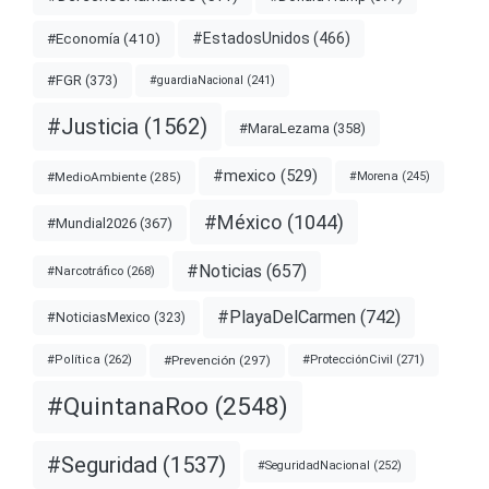
#EstadosUnidos
(466)
#Economía
(410)
#FGR
(373)
#guardiaNacional
(241)
#Justicia
(1562)
#MaraLezama
(358)
#mexico
(529)
#MedioAmbiente
(285)
#Morena
(245)
#México
(1044)
#Mundial2026
(367)
#Noticias
(657)
#Narcotráfico
(268)
#PlayaDelCarmen
(742)
#NoticiasMexico
(323)
#Prevención
(297)
#ProtecciónCivil
(271)
#Política
(262)
#QuintanaRoo
(2548)
#Seguridad
(1537)
#SeguridadNacional
(252)