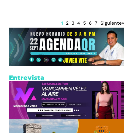
1
2
3
4
5
6
7
Siguiente»
Entrevista