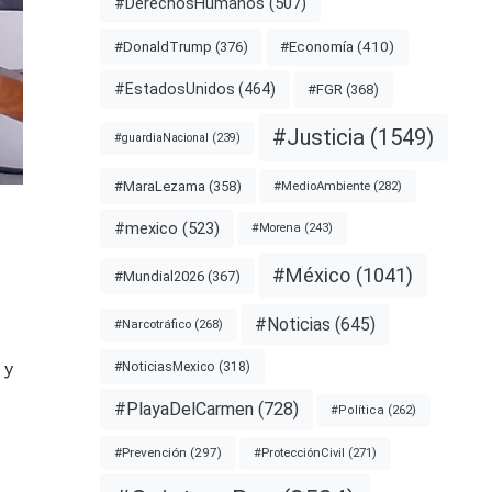
#DerechosHumanos
(507)
#Economía
(410)
#DonaldTrump
(376)
#EstadosUnidos
(464)
#FGR
(368)
#Justicia
(1549)
#guardiaNacional
(239)
#MaraLezama
(358)
#MedioAmbiente
(282)
#mexico
(523)
#Morena
(243)
#México
(1041)
#Mundial2026
(367)
#Noticias
(645)
#Narcotráfico
(268)
 y
#NoticiasMexico
(318)
#PlayaDelCarmen
(728)
#Política
(262)
#Prevención
(297)
#ProtecciónCivil
(271)