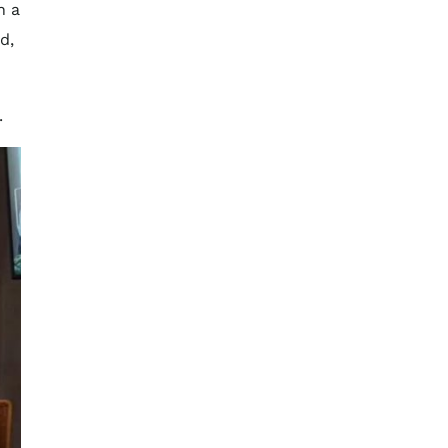
n a
d,
.