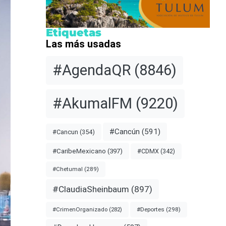
Etiquetas
Las más usadas
#AgendaQR
(8846)
#AkumalFM
(9220)
#Cancún
(591)
#Cancun
(354)
#CDMX
(342)
#CaribeMexicano
(397)
#Chetumal
(289)
#ClaudiaSheinbaum
(897)
#Deportes
(298)
#CrimenOrganizado
(282)