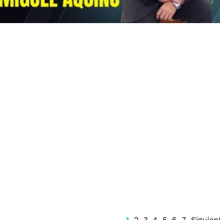
a contrato
Alerta por clima en
as
Quintana Roo: Onda
des en el
tropical 25 provocará lluvias
cenciatura
fuertes este 6 de agosto
1
2
3
4
5
6
7
Siguien