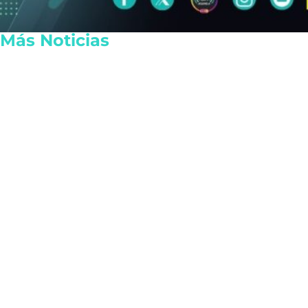
Más Noticias
Playa del Carmen fortalece
UNAM cancel
su Protección Civil con
millonario tr
propuestas ciudadanas en
irregularida
el Plan Municipal
examen de li