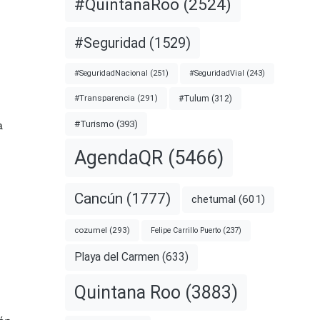
#QuintanaRoo
(2524)
#Seguridad
(1529)
#SeguridadNacional
(251)
#SeguridadVial
(243)
#Transparencia
(291)
#Tulum
(312)
a
#Turismo
(393)
AgendaQR
(5466)
Cancún
(1777)
chetumal
(601)
cozumel
(293)
Felipe Carrillo Puerto
(237)
Playa del Carmen
(633)
Quintana Roo
(3883)