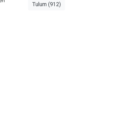
én
Tulum
(912)