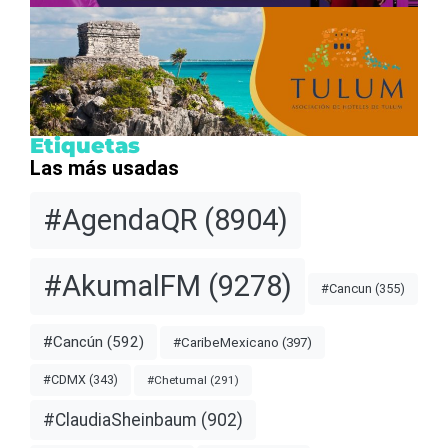
Etiquetas
Las más usadas
#AgendaQR
(8904)
#AkumalFM
(9278)
#Cancun
(355)
#Cancún
(592)
#CaribeMexicano
(397)
#CDMX
(343)
#Chetumal
(291)
#ClaudiaSheinbaum
(902)