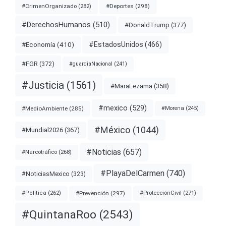
#Deportes
(298)
#CrimenOrganizado
(282)
#DerechosHumanos
(510)
#DonaldTrump
(377)
#EstadosUnidos
(466)
#Economía
(410)
#FGR
(372)
#guardiaNacional
(241)
#Justicia
(1561)
#MaraLezama
(358)
#mexico
(529)
#MedioAmbiente
(285)
#Morena
(245)
#México
(1044)
#Mundial2026
(367)
#Noticias
(657)
#Narcotráfico
(268)
#PlayaDelCarmen
(740)
#NoticiasMexico
(323)
#Prevención
(297)
#ProtecciónCivil
(271)
#Política
(262)
#QuintanaRoo
(2543)