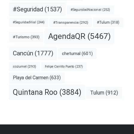
#Seguridad
(1537)
#SeguridadNacional
(252)
#Transparencia
(292)
#Tulum
(318)
#SeguridadVial
(244)
AgendaQR
(5467)
#Turismo
(393)
Cancún
(1777)
chetumal
(601)
cozumel
(293)
Felipe Carrillo Puerto
(237)
Playa del Carmen
(633)
Quintana Roo
(3884)
Tulum
(912)