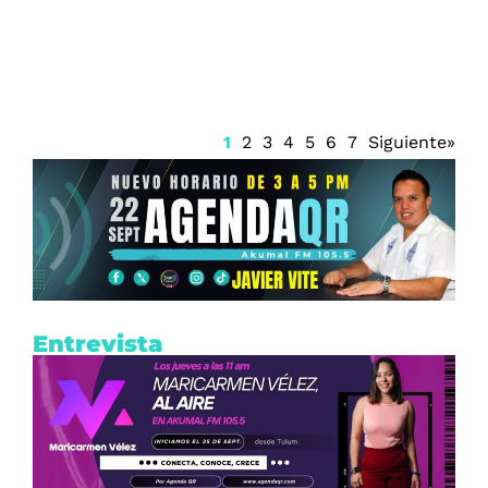
lluvias y bochorno hoy 8 de agosto
1
2
3
4
5
6
7
Siguiente»
Entrevista