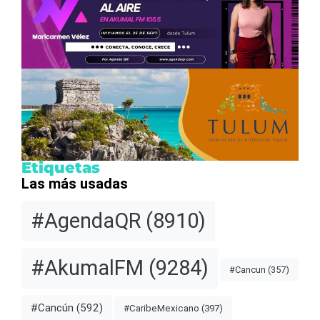
Etiquetas
Las más usadas
#AgendaQR
(8910)
#AkumalFM
(9284)
#Cancun
(357)
#Cancún
(592)
#CaribeMexicano
(397)