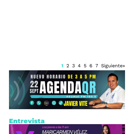
Juzgado emite suspensión del Sistema
Anticorrupción Quintana Roo y frena
renovación del CPC
1
2
3
4
5
6
7
Siguiente»
Entrevista