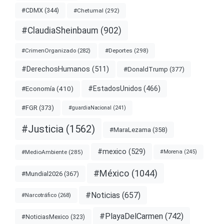
#CDMX
(344)
#Chetumal
(292)
#ClaudiaSheinbaum
(902)
#Deportes
(298)
#CrimenOrganizado
(282)
#DerechosHumanos
(511)
#DonaldTrump
(377)
#EstadosUnidos
(466)
#Economía
(410)
#FGR
(373)
#guardiaNacional
(241)
#Justicia
(1562)
#MaraLezama
(358)
#mexico
(529)
#MedioAmbiente
(285)
#Morena
(245)
#México
(1044)
#Mundial2026
(367)
#Noticias
(657)
#Narcotráfico
(268)
#PlayaDelCarmen
(742)
#NoticiasMexico
(323)