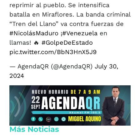
reprimir al pueblo. Se intensifica
batalla en Miraflores. La banda criminal
“Tren del Llano” va contra fuerzas de
#NicolásMaduro
¡
#Venezuela
en
llamas! 🔥
#GolpeDeEstado
pic.twitter.com/BbN3HnX5J9
— AgendaQR (@AgendaQR)
July 30,
2024
Más Noticias