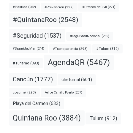
#Prevención
(297)
#ProtecciónCivil
(271)
#Política
(262)
#QuintanaRoo
(2548)
#Seguridad
(1537)
#SeguridadNacional
(252)
#Transparencia
(293)
#Tulum
(319)
#SeguridadVial
(244)
AgendaQR
(5467)
#Turismo
(393)
Cancún
(1777)
chetumal
(601)
cozumel
(293)
Felipe Carrillo Puerto
(237)
Playa del Carmen
(633)
Quintana Roo
(3884)
Tulum
(912)