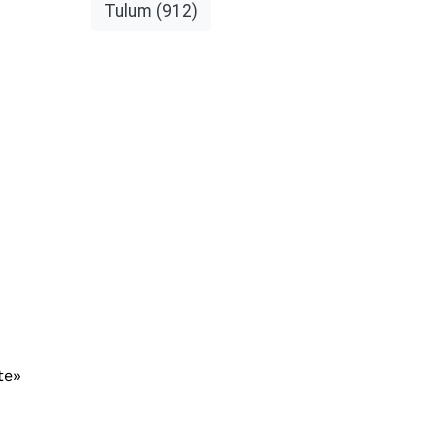
Tulum
(912)
te»