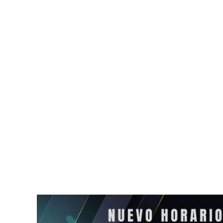
Anuncian nuevas rutas
La FGE revel
aéreas en Tulum
extorsión e
vinculada al
Carlos Manz