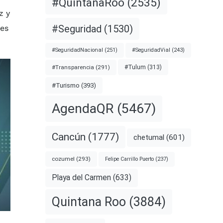
#QuintanaRoo
(2535)
z y
#Seguridad
(1530)
les
#SeguridadNacional
(251)
#SeguridadVial
(243)
#Transparencia
(291)
#Tulum
(313)
#Turismo
(393)
AgendaQR
(5467)
Cancún
(1777)
chetumal
(601)
cozumel
(293)
Felipe Carrillo Puerto
(237)
Playa del Carmen
(633)
Quintana Roo
(3884)