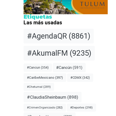
Etiquetas
Las más usadas
#AgendaQR
(8861)
#AkumalFM
(9235)
#Cancún
(591)
#Cancun
(354)
#CDMX
(342)
#CaribeMexicano
(397)
#Chetumal
(289)
#ClaudiaSheinbaum
(898)
#Deportes
(298)
#CrimenOrganizado
(282)
n