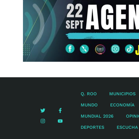
Q. ROO
MUNICIPIOS
MUNDO
ECONOMÍA
MUNDIAL 2026
OPIN
DEPORTES
ESCUCHA