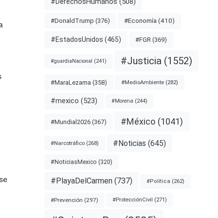
#DerechosHumanos
(508)
#Economía
(410)
#DonaldTrump
(376)
a
#EstadosUnidos
(465)
#FGR
(369)
#Justicia
(1552)
#guardiaNacional
(241)
s
#MaraLezama
(358)
#MedioAmbiente
(282)
#mexico
(523)
#Morena
(244)
#México
(1041)
#Mundial2026
(367)
#Noticias
(645)
#Narcotráfico
(268)
#NoticiasMexico
(320)
se
#PlayaDelCarmen
(737)
#Política
(262)
#Prevención
(297)
#ProtecciónCivil
(271)