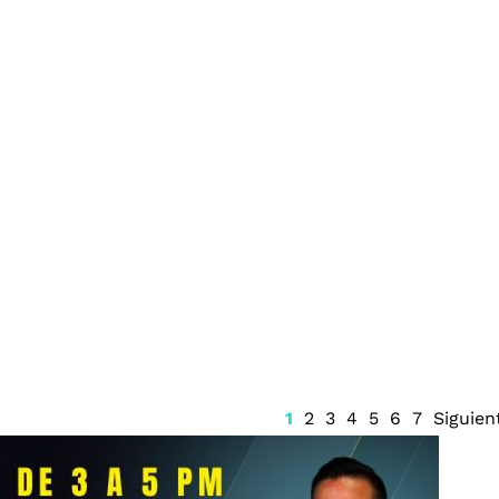
a millonaria
Realizan la detención en
n Michoacán
Cozumel de un presunto
 homicidio de
narcomenudista armado
o
1
2
3
4
5
6
7
Siguien